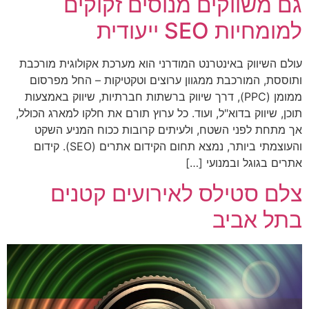
גם משווקים מנוסים זקוקים
למומחיות SEO ייעודית
עולם השיווק באינטרנט המודרני הוא מערכת אקולוגית מורכבת
ותוססת, המורכבת ממגוון ערוצים וטקטיקות – החל מפרסום
ממומן (PPC), דרך שיווק ברשתות חברתיות, שיווק באמצעות
תוכן, שיווק בדוא"ל, ועוד. כל ערוץ תורם את חלקו למארג הכולל,
אך מתחת לפני השטח, ולעיתים קרובות ככוח המניע השקט
והעוצמתי ביותר, נמצא תחום הקידום אתרים (SEO). קידום
אתרים בגוגל ובמנועי […]
צלם סטילס לאירועים קטנים
בתל אביב