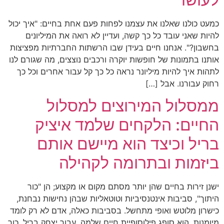
כמעט כולנו שאלנו את עצמנו לפחות פעם אחת בחיים: "איך יכול
להיות שאני עובד כל כך קשה, ועדיין לא רואה את המיליונים
בחשבון?". אנחנו חיים בעידן שבו הרשתות החברתיות מפציצות
אותנו בתמונות של חופשות יוקרה ורכבים נוצצים, מה שגורם לנו
לתהות איך להיות מיליונר נראה כל כך קל עבור אחרים וכל כך
רחוק עבורנו. אבל […]
ממסלול המירוצים למסלול
החיים: הלקחים שלמד איציק
בריל וכיצד הוא מיישם אותם
ביזמות ובתרומה לקהילה
ישנן זירות בחיים שהן יותר מסתם מקום או מקצוע; הן "כור
היתוך", סביבות אינטנסיביות וטוטאליות שבהן נחישות נבחנת,
כישרון מלוטש ואופי מתחשל. בסביבות כאלה, אדם לא רק לומד
מיומנות, הוא סופג פילוסופיית חיים שלמה. עבור יצחק בריל, כור