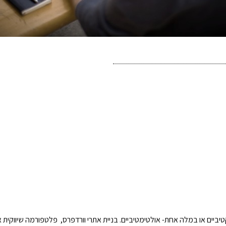
יים או במלה אחת- אולטימטיביים. בניית אתרי וורדפרס, פלטפורמה שיווקית אי