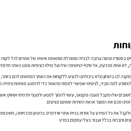
חות
שיים בסטודיו מהווה ערובה לבנייה מושכלת מותאמת אישית של אתרים לכל לקוח. 
א אחת מכרעת, אל סיכויי החשיפה שלו ועל מילוי הציפיות ממנו כאתר תדמיתי שי
מקנה לנו ביטחון מלא ביכולתנו להציע ללקוחות את האתר המתאים להם ביותר, זה
התוודע למה סביר, לגיטימי ואפשרי לצפות מהאתר כדי להימנע מטיפוח ציפייה מ
ובים שלו מקבל מענה מקצועי, עשוי להפוך למנוע ולמנוף תדמיתי ושיווקי אשר הי
יזמינו מכם את המוצר או את השירות שאתם מציעים.
לקבל את כל המידע על אודות בניית אתרי וורדפרס. בהינתן מרכזיותה, חשיבו
נים וחברות בכלל ועבור בעלי עסקים בפרט