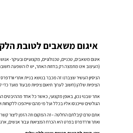
איגום משאבים לטובת הלקו
איגום משאבים, טכניים, טכנולוגיים, מקצועיים ובעיקר- אנו
(העיצוב אינו מתמצה רק בחזות האתר, יש לו השפעה חשובה, ל
הניסיון העשיר שצברנו זה מכבר בנושא בניית אתרי וורדפרס 
הציפיות שלהן (חשוב לערוך תיאום ציפיות מבעוד מועד כדי ל
אתר שבנוי נכון, באופן מקצועי, כאשר כל אחד מההיבטים החש
הגולשים שייכנסו אליו בכלל ועל מי מהם שייהפכו ללקוחות ו
אתם טרם קיבלתם החלטה –זה המקום וזה הזמן ליצור קשר ו
ואתר ווררדפרס בפרט היא הכרח המציאות עבור אנשים, ארגו