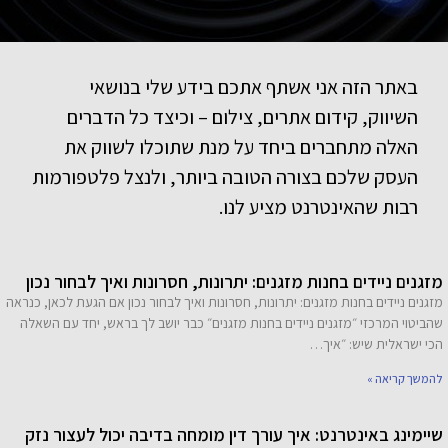
באתר הזה אני אשתף אתכם בידע שלי בנושאי
השיווק, קידום אתרים, צילום – וכיצד כל הדברים
האלה מתחברים ביחד על מנת שתוכלו לשווק את
העסק שלכם בצורה הטובה ביותר, ולנצל פלטפורמות
רבות שהאינטרנט מציע לנו.
מזגנים ניידים בחנות מזגנים: יתרונות, חסרונות ואיך לבחור נכון
מזגנים ניידים בחנות מזגנים: יתרונות, חסרונות ואיך לבחור נכון אם הגעת לכאן, כנראה
שהביטוי המרכזי ״מזגנים ניידים בחנות מזגנים״ כבר יושב לך בראש, יחד עם השאלה
הכי ישראלית שיש: ״איך…
להמשך קריאה »
שיימינג באינטרנט: איך עורך דין מומחה בדיבה יכול לעצור נזק