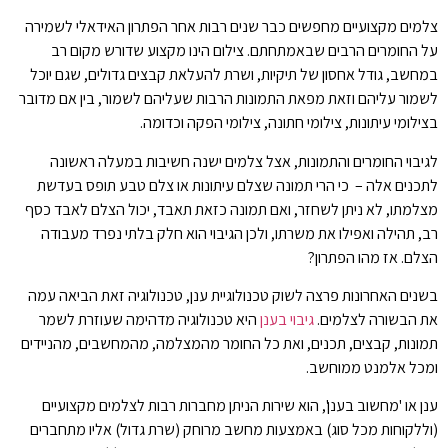
צלמים מקצועיים מחפשים כבר שנים רבות אחר הפתרון האידאלי לשמירה
על החומרים הרבים שבאמתחתם. צילום הינו מקצוע שדורש מקום רב
במחשב, גודל אחסון של תיקיות, ושרת להעלאת קבצים גדולים, שגם יוכל
לשמור עליהם וזאת מפאת התמונות הרבות שעליהם לשמור, בין אם מדובר
בצילומי עיתונות, צילומי חתונה, צילומי הפקה וכדומה.
לגיבוי החומרים והתמונות, אצל צלמים ישנה חשיבות במעלה ראשונה
לתכנים אלה – כי הרי תמונה שצלם עיתונות או צלם טבע תופס בעדשת
מצלמתו, לא ניתן לשחזר, ואם תמונה כזאת תאבד, יכול הצלם לאבד כסף
רב, תהילה ואפילו את משרתו, ולכן הגיבוי הוא חלק בלתי נפרד מעבודה
הצלם. אז מהו הפתרון?
בשנים האחרונות פרצה לשוק טכנולוגיית ענן, טכנולוגיה זאת הביאה עמה
את הבשורה לצלמים.
גיבוי בענן
היא טכנולוגיה מדהימה שעוזרת לשמר
תמונות, קבצים, תכנים, ואת כל החומר מהמצלמה, מהמחשבים, מהניידים
ומכל אלמנט ממוחשב.
ענן או 'מחשוב בענן', הוא שירות הניתן מחברות רבות לצלמים מקצועיים
(וללקוחות מכל סוג) באמצעות מחשב מרוחק (שרת גדול) אליו מתחברים