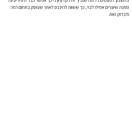
בחשבון. לפעמים כל מה שצריך זה רק רעיון כי כך אפשר כבר להחליט על
מתנה שיוצרים אפילו לבד, כך ששווה להיכנס לאתר שעוסק בתחום הזה
ולבדוק זאת.