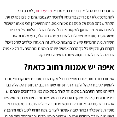
שחקנים רבים החלו את דרכם בתיאטרון או
מופעי רחוב
, לא רק כדי
להתפרנס אלא גם כדי לצבור ניסיון ולהוכיח לעצמם שהם יכולים לפגוש את
הקהל שלהם פנים אל פנים גם מטווח אפס. זהו התיאטרון הכי מאתגר שיכול
להיות והוא מחייב שחקן למקסם את כל היכולות שלו באלתור על מצבים
משעשעים ומעניינים שיכולים להיות במפגשים כאלה, חוץ מלזכור את
השורות ואת ההנחיות שיש לו בהצגות כאלה. זהו תיאטרון מלהיב שהכל יכול
לקרות בו, ולכן יש כל כך הרבה אנשים שנהנים ממנו ומההפתעה הלא צפויה
שיכולה להיות להם בתקווה שתהיה נעימה ומצחיקה.
איפה יש אמנות רחוב כזאת?
אמנות רחוב כזאת אנחנו מוצאים בכל מקום שבו מעודדים שחקנים ואמנים
להופיע לטובת הקהל וליצור התרחשויות שעוזרות גם לתחושת הקהילה וגם
לחיי המסחר והתרבות במקום. זה קורה במקומות כמו מדרחובים שבהם יש
ירידים ודוכנים, או ליד שווקים או בכיכרות מעניינות ומרכזיות שבהן מתאספים
אנשים בשעות הפנאי עם ילדים ומשפחות. זה יכול להיות גם במקומות כמו
מוסדות להשכלה גבוהה שבה אפשר ליצור בשקט הודות לסובלנות וההבנה
לאומנויות או ליד מוסדות אמנות שנחשבים ממוסדים יותר והקהל יהיה פתוח