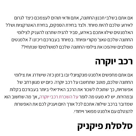
אם אתם בשלבי תכנון החתונה, אתם וודאי תוהים לעצמכם כיצד לגרום
לאירוע שלכם להיות מיוחד. ולצד בחירת הספקים, בחירת האטרקציות ושלל
האלמנטים שילוו אתכם באירוע, סביר להניח שתרצו להעניק לצילומי
החתונה שלכם טאצ' מקורי ומיוחד. במיוחד בעבורכם ריכזנו 7 אלמנטים
מומלצים שיהפכו את צילומי החתונה שלכם למושלמים! שנתחיל?
רכב יוקרה
אם אתם מחפשים אלמנט פונקציונלי ובו בזמן כזה שישדרג את צילומי
החתונה שלכם, מוטב שתחשבו על רכב יוקרה. כיום יש מגוון רחב של
אפשרויות, כך שתוכלו לשכור את הרכב האידיאלי ביותר בעבורכם בקלות
ובמהירות. יש לא מעט מה לומר
על השכרת רכבי יוקרה
, אך מה שחשוב הוא
שמדובר ברכב שילווה אתכם לכל אורך היום ויעניק לכם את האפשרות
להצטלם עם אלמנט מפואר וייחודי.
סלסלת פיקניק