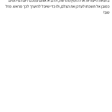
בחנויות הייעודיות או להזמין מהרשת, ולהביא אותם עמכם ליום הצילומים.
כמובן אל תשכחו לעדכן את הצלם, ולו כדי שיוכל להיערך לכך מראש. מזל
טוב!