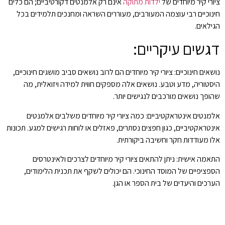
ציורי קיר מיוחדים של
ילדות מתוקה
אינם רק אלמנטים דקורטיביים; הם כלים
חינוכיים רבי עוצמה המעורבים, מעוררים השראה ומחנכים תלמידים בכל
הגילאים.
דגשים עיקריים:
נושאים חינוכיים: ציורי קיר מיוחדים הם לרוב נושאים סביב מושגים חינוכיים,
היסטוריה, מדע וטבע. נושאים אלה מספקים חווית למידה ויזואלית, מה
שהופך נושאים מורכבים לנגישים יותר.
אלמנטים אינטראקטיביים: כמה ציורי קיר מיוחדים משלבים אלמנטים
אינטראקטיביים, כגון חפצים נסתרים, פאזלים או לוחות רגישים למגע. תכונות
אלו מעודדות חקר וחשיבה ביקורתית.
התאמה אישית: ניתן להתאים ציורי קיר מיוחדים לצרכים ולאינטרסים
הספציפיים של המוסד החינוכי. הם יכולים לשקף את תכנית הלימודים,
הערכים והיעדים של בית הספר או הגן.