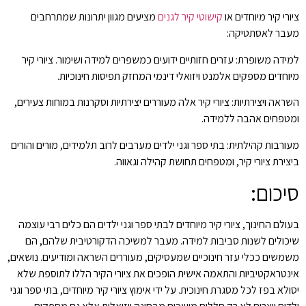
ציורי קיר מיוחדים או
קישוטי קיר לגנים
מציעים מגוון יתרונות שמתרחבים
מעבר לאסתטיקה:
למידה משופרת: עזרים חזותיים ידועים כמשפרים למידה ושימור. ציורי קיר
מיוחדים מספקים אלמנט ויזואלי דינמי המחזק תפיסות חינוכיות.
השראה ויצירתיות: ציורי קיר אלה מעוררים יצירתיות וסקרנות במוחות צעירים,
ומטפחים אהבה ללמידה.
מעורבות קהילתית: בתי ספר וגני ילדים מערבים לרוב תלמידים, מורים והורים
ביצירת ציורי קיר, ומטפחים תחושת קהילה וגאווה.
סיכום:
בעולם החינוך, ציורי קיר מיוחדים לבתי ספר וגני ילדים הם כלים רבי עוצמה
שיכולים לשנות סביבות למידה. מעבר למשיכה הדקורטיבית שלהם, הם
משמשים ככלי עזר חינוכיים שמעסיקים, מעוררים השראה ומודיעים. נושאים,
אינטראקטיביות והתאמה אישית הופכים את ציורי הקיר הללו לתוספת שלא
יסולא בפז לכל מסגרת חינוכית. על ידי אימוץ ציורי קיר מיוחדים, בתי ספר וגני