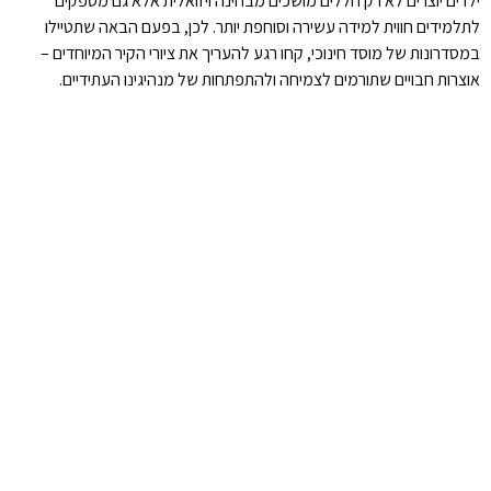
ילדים יוצרים לא רק חללים מושכים מבחינה ויזואלית אלא גם מספקים
לתלמידים חווית למידה עשירה וסוחפת יותר. לכן, בפעם הבאה שתטיילו
במסדרונות של מוסד חינוכי, קחו רגע להעריך את ציורי הקיר המיוחדים –
אוצרות חבויים שתורמים לצמיחה ולהתפתחות של מנהיגינו העתידיים.