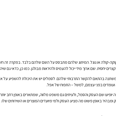
וקה-קולה או גוגל. המיתוג שלהם מתבסס על השם שלהם בלבד. במקרה זה חשוב
צרים יחסית. שם ארוך מידי יכול להעמיס ולהיראות מבולגן. כמו כן, כדאי גם שיהי
שתנה בהתאם להקשר התרבותי שלהם. לסמלים יש את היכולת להשפיע על אנשים ב
 ועומדים בפני עצמם, למשל – התפוח של אפל.
 זה יופיעו שם העסק והסמל, ולעיתים גם משפט מלווה, שמתארים באופן רחב יו
מבהיר באופן פשוט מה מציע העסק ולמי מיועדים המוצרים או השירותים שלו.