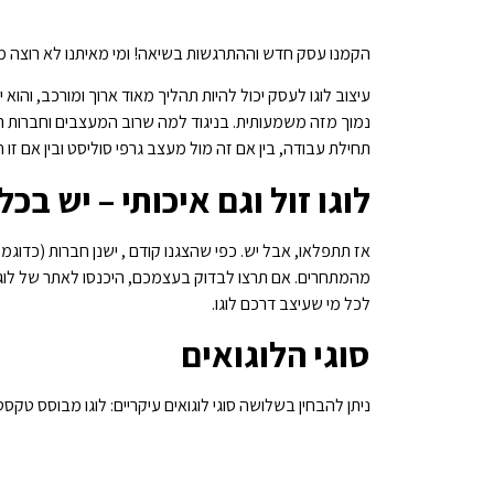
הקמנו עסק חדש וההתרגשות בשיאה! ומי מאיתנו לא רוצה מית
עיצוב לוגו לעסק יכול להיות תהליך מאוד ארוך ומורכב, והוא 
נמוך מזה משמעותית. בניגוד למה שרוב המעצבים וחברות המי
תחילת עבודה, בין אם זה מול מעצב גרפי סוליסט ובין אם זו ח
לוגו זול וגם איכותי – יש בכ
אז תתפלאו, אבל יש. כפי שהצגנו קודם , ישנן חברות (כדוגמת לוגו 24) שנותנים שירות ש
מהמתחרים. אם תרצו לבדוק בעצמכם, היכנסו לאתר של לוגו 24, שם תוכלו לראות דוגמאות ללוגואים של עסקים שעיצבו דרכם, המלצות ועוד. הם גם מצי
לכל מי שעיצב דרכם לוגו.
סוגי הלוגואים
ניתן להבחין בשלושה סוגי לוגואים עיקריים: לוגו מבוסס טקס