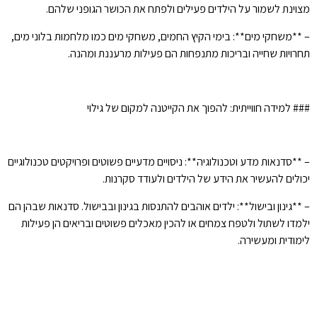
מצוינת לשמור על הילדים פעילים ולפתח את הכושר הגופני שלהם.
– **משחקי מים**: בימי הקיץ החמים, משחקי מים כמו מלחמות בלוני מים,
תחרויות שחייה ובריכות מתנפחות הם פעילות מרעננת ומהנה.
### למידה חווייתית: להפוך את הקייטנה למקום של גילוי
– **סדנאות מדע וטכנולוגיה**: ניסויים מדעיים פשוטים ופרויקטים טכנולוגיים
יכולים להעשיר את הידע של הילדים ולעודד סקרנות.
– **גינון ובישול**: ילדים אוהבים להתנסות בגינון ובבישול. סדנאות שבהן הם
ילמדו לשתול ולטפח צמחים או להכין מאכלים פשוטים ובריאים הן פעילות
לימודית ומעשירה.