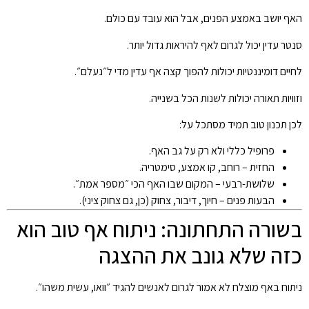
האף יושב באמצע הפנים, אבל הוא עובד עם כולם.
סנטר עדין יכול לגרום לאף להיראות גדול יותר.
לחיים דומיננטיות יכולות להפוך קצה אף עדין מדי ל״נעלם״.
וזוויות תאורה יכולות לשנות הכל בשנייה.
לכן תכנון טוב תמיד מסתכל על:
פרופיל כללי ולא רק על גב האף.
החזית – רוחב, קו אמצע, סימטריה.
שלושת-רבעי – המקום שבו האף הכי ״מספר אמת״.
הבעות פנים – חיוך, דיבור, צחוק (כן, גם צחוק ציני).
בשורה התחתונה: ניתוח אף טוב הוא
כזה שלא גונב את ההצגה
ניתוח באף מוצלח לא אמור לגרום לאנשים להגיד ״וואו, עשית משהו״.