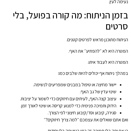
נעימה לעין.
בזמן הניתוח: מה קורה בפועל, בלי
סרטים
הניתוח מתוכנן מראש לפרטים קטנים.
המטרה היא לא ״להפתיע״ את האף.
המטרה היא לעבוד איתו.
במהלך ניתוח אף יכולים להיות שלבים כמו:
יישור מחיצה או טיפול במבנים שמפריעים לנשימה.
שינוי עדין של גב האף.
עיצוב קצה האף, לעיתים עם חיזוקים כדי לשמור על יציבות.
הידוק ותמיכה פנימית כדי למנוע קריסה או שינוי לאורך זמן.
סגירה, קיבוע וסד/קיבוע חיצוני לפי הצורך.
ואם אתם שואלים את עצמכם ״למה צריך חיזוקים?״
כי אף יפה בלי תמיכה זה כמו בניין יפה בלי יסודות.