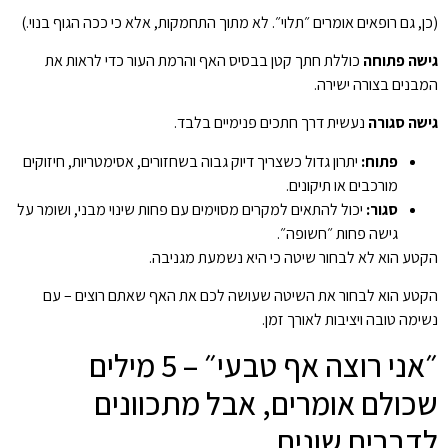
(כן, גם רופאים אומרים ״תלוי״. לא מתוך התחמקות, אלא כי ככה הגוף בנוי.)
גישה פתוחה
כוללת חתך קטן בבסיס האף והרמת העור כדי לראות את
המבנים בצורה ישירה.
גישה סגורה
נעשית דרך חתכים פנימיים בלבד.
פתוח:
יתרון גדול כשצריך דיוק גבוה בשחזורים, אסימטריות, חיזוקים
מורכבים או תיקונים.
סגור:
יכול להתאים למקרים מסוימים עם פחות שינוי מבני, ושומר על
גישה פחות ״חשופה״.
הקטע הוא לא לבחור שיטה כי היא נשמעת מגניבה.
הקטע הוא לבחור את השיטה שעושה לכם את האף שאתם רוצים – עם
נשימה טובה ויציבות לאורך זמן.
״אני רוצה אף טבעי״ – 5 מילים
שכולם אומרים, אבל מתכוונים
לדברים שונים