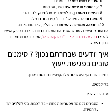
שינויים בחוש ריח:
לרוב זמניים.
עור שומני או יבש:
העור מגיב, ואז מתאזן.
רגישות במגע:
כן, גם למשקפיים או לחיבוק נלהב מדי.
מצב רוח:
לפעמים יש ״רכבת״ קצרה. זה נורמלי.
התוצאה ממשיכה להשתפר:
זה תהליך, לא תמונה אחת.
אם אתם מחפשים עמוד שמסביר את התמונה הרחבה בצורה רציפה, אפשר
להציץ ב
הכל על ניתוח באף – ד״ר מרקוס הראל
, שמרכז נקודות חשובות
בדרך נגישה.
איך יודעים שבחרתם נכון? 7 סימנים
טובים בפגישת ייעוץ
בחירת מנתח אף היא שילוב של מקצועיות ותחושת ביטחון.
בלי קסמים.
ועם הרבה היגיון.
מסבירים לכם מה אפשרי ומה פחות – בלי לכבות, בלי להלהיב יתר
על המידה.