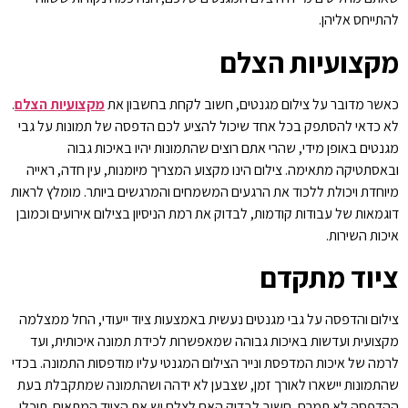
להתייחס אליהן.
מקצועיות הצלם
כאשר מדובר על צילום מגנטים, חשוב לקחת בחשבון את
מקצועיות הצלם
.
לא כדאי להסתפק בכל אחד שיכול להציע לכם הדפסה של תמונות על גבי
מגנטים באופן מידי, שהרי אתם רוצים שהתמונות יהיו באיכות גבוה
ובאסתטיקה מתאימה. צילום הינו מקצוע המצריך מיומנות, עין חדה, ראייה
מיוחדת ויכולת ללכוד את הרגעים המשמחים והמרגשים ביותר. מומלץ לראות
דוגמאות של עבודות קודמות, לבדוק את רמת הניסיון בצילום אירועים וכמובן
איכות השירות.
ציוד מתקדם
צילום והדפסה על גבי מגנטים נעשית באמצעות ציוד ייעודי, החל ממצלמה
מקצועית ועדשות באיכות גבוהה שמאפשרות לכידת תמונה איכותית, ועד
לרמה של איכות המדפסת ונייר הצילום המגנטי עליו מודפסות התמונה. בכדי
שהתמונות יישארו לאורך זמן, שצבען לא ידהה ושהתמונה שמתקבלת בעת
ההדפסה לא תמרח, חשוב לבדוק האם לצלם יש את הציוד המתאים. תוכלו