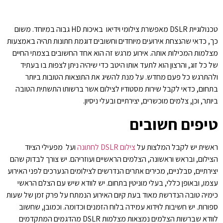
טכנולוגיית DSLR מאפשרת צילומי וידיאו באיכות HD גבוה במיוחד. משום
כך, כדאי שהנצחת אירועים מיוחדים וחשובים דוגמת חתונות תהיה באמצעות
מצלמות המכילות אותה. אירוע מרגש זה הוא אחד החשובים בצמתי החיים
של כל זוג, והרצון הוא לתעד אותו היטב כדי שיהיה ניתן לצפות בו בעתיד
ולהתרגש כל פעם מחדש. על מנת להשיג את התוצאות הטובות ביותר
בתחום, כדאי לקבל שירות מסטודיו לצילום אשר ברשותו התשתית הטובה
ביותר, וכן, צלמים מוכשרים, יצירתיים ובעלי ניסיון.
טיפים חשובים
ראשית יש לקבל המלצות על
צילום DSLR לחתונה
ועל מפעילי הציוד
הצילום, ובראש וראשונה, הצלמים הראשיים ועוזריהם. יש צורך לבדוק שהם
יצירתיים, סבלניים, מכירים אתרים הנדרשים לצילומים הנערכים לפני האירוע
עצמו, ובאופן כללי, בעלי מוניטין בתחום. יש לוודא שיש עם הצלם הראשי
כימיה טובה הנדרשת מאוד בעת קיום האירוע הנמתח על פרק זמן של שעות
ספורות. יש חשיבות לוידוא עמידה בלוח הזמנים וכדומה. וכמובן, שחשוב
לוודא שברשות הצלמים נמצאות מצלמות DSLR מהדגמים המתקדמים