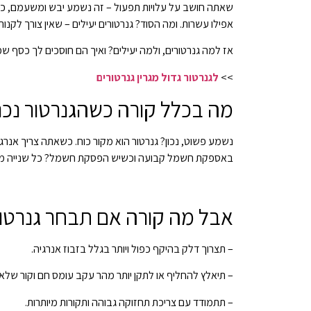
שאתה חושב על עלויות תפעול – זה נשמע יבש ומשעמם, כן
אפילו עשרות. ומה הסוד? גנרטורים יעילים – שאין צורך לקנו
אז למה גנרטורים, ולמה יעילים? ואיך הם חוסכים לך כסף שמ
>>
לגנרטור גדול מגרין גנרטורים
מה בכלל קורה כשהגנרטור נכנ
נשמע פשוט, נכון? גנרטור הוא מקור כוח. כשאתה צריך אנרג
באספקת חשמל קבועה וכשיש הפסקת חשמל? כל שנייה מנותק
אבל מה קורה אם תבחר גנרטור
– תצרוך דלק בהיקף כפול ויותר בגלל בזבוז אנרגיה.
– תיאלץ להחליף או לתקן יותר מהר עקב עומס חם וקור שלא
– תתמודד עם צריכת תחזוקה גבוהה ותקורות מיותרות.