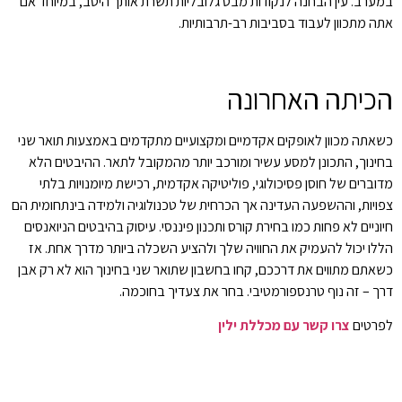
במערב. עין הבחנה לנקודות מבט גלובליות תשרת אותך היטב, במיוחד אם
אתה מתכוון לעבוד בסביבות רב-תרבותיות.
הכיתה האחרונה
כשאתה מכוון לאופקים אקדמיים ומקצועיים מתקדמים באמצעות תואר שני
בחינוך, התכונן למסע עשיר ומורכב יותר מהמקובל לתאר. ההיבטים הלא
מדוברים של חוסן פסיכולוגי, פוליטיקה אקדמית, רכישת מיומנויות בלתי
צפויות, וההשפעה העדינה אך הכרחית של טכנולוגיה ולמידה בינתחומית הם
חיוניים לא פחות כמו בחירת קורס ותכנון פיננסי. עיסוק בהיבטים הניואנסים
הללו יכול להעמיק את החוויה שלך ולהציע השכלה ביותר מדרך אחת. אז
כשאתם מתווים את דרככם, קחו בחשבון שתואר שני בחינוך הוא לא רק אבן
דרך – זה נוף טרנספורמטיבי. בחר את צעדיך בחוכמה.
לפרטים
צרו קשר עם מכללת ילין