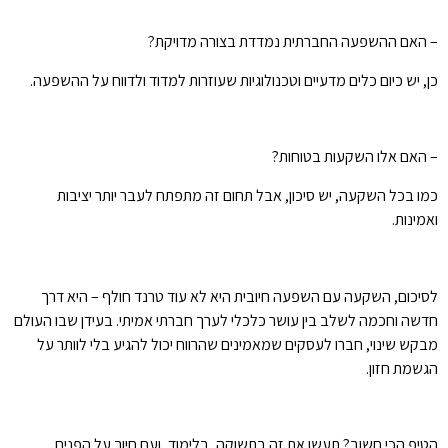
– האם ההשפעה החברתית נמדדת בצורה מדויקת?
כן, יש כיום כלים מדעיים וטכנולוגיות שעוזרות למדוד ולדווח על ההשפעה.
– האם אלו השקעות בטוחות?
כמו בכל השקעה, יש סיכון, אבל תחום זה מתפתח לעבר יותר יציבות
ואמינות.
לסיכום, השקעה עם השפעה חיובית היא לא עוד טרנד חולף – היא דרך
חדשה וחכמה לשלב בין עושר כלכלי לערך חברתי אמיתי. בעידן שבו העולם
מבקש שינוי, חברו לעסקים שמאמינים שהרווח יכול להגיע בלי לוותר על
הגשמת חזון.
הטיפ הכי חשוב? תעשו את זה בתשוקה, בלימוד, ועם חיוך על הפנים.