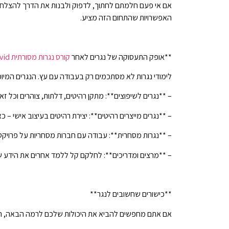
אם אי פעם חלמתם לחתוך, לדפוק ולבנות את הדרך להצלחה מ
האפשרויות שהתחום הזה מציע.
**אופק התעסוקה של נגרים לאחר
קורס נגרות מסורתית rusticdavid
לימודי נגרות לא מסתכמים רק בעבודה עם עץ. הנגרים המיומ
– **נגרים לשיפוצים**: מתקן רהיטים, דלתות, צוהרים וכל ז
– **נגרים מייצרים רהיטים**: יצירת רהיטים בעיצוב אישי – כא
– **נגרות מסחרית**: עבודה עם חברות מסחריות על פרויקטי
– **מרצים ומדריכים**: לחלקם קל ללמד אחרים את הידע ש
**כישורים שחשובים לנגר**
אם אתם מחפשים להביא את היכולות שלכם לרמה הבאה, הנ