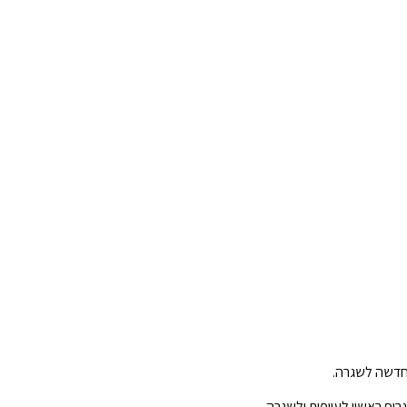
 חדשה לשגרה.
וף ראשון לעייפות ולשגרה.