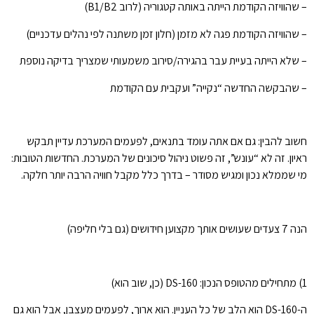
– שהוויזה הקודמת הייתה באותה קטגוריה (לרוב B1/B2)
– שהוויזה הקודמת פגה לא מזמן (חלון זמן משתנה לפי נהלים עדכניים)
– שלא הייתה בעיית עבר בהגירה/סירוב משמעותי שמצריך בדיקה נוספת
– שהבקשה החדשה “נקייה” ועקבית עם הקודמת
חשוב להבין: גם אם אתה עומד בתנאים, לפעמים המערכת עדיין תבקש
ראיון. זה לא “עונש”, זה פשוט ניהול סיכונים של המערכת. החדשות הטובות:
מי שממלא נכון ומגיש מסודר – בדרך כלל מקבל חוויה הרבה יותר חלקה.
הנה 7 צעדים שעושים אותך מקצוען חידושים (גם בלי חליפה)
1) מתחילים מהטופס הנכון: DS-160 (כן, שוב הוא)
ה-DS-160 הוא הלב של כל העניין. הוא ארוך, לפעמים מעצבן, אבל הוא גם