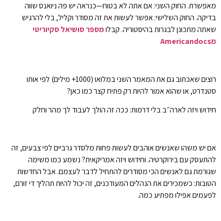
מאפשרת. החוק השני: אם אתה לא בטוח—כנראה יש פה ניואנס שווה
בדיקה. החוק השלישי: אפשר לעשות את זה מסודר וקליל, בלי להרגיש
שאתה מתכונן לבגרות בהיסטוריה. קבלו
מספר סושיאל סקיוריטי
מ
Americandocs
רוצים שאכתוב גם את המאמר השני במלואו (1000+ מילים) לפי אותו
סטנדרט, או שהוא אמור להיות רק פתיח קצר כמו כאן?
חידוש ויזה לארה״ב בלי דרמות: ככה זה הולך לעבוד לך מהר וחלק
אם יש משהו שאנשים אוהבים לעשות פחות מלסדר גרביים לפי צבעים, זה
להתעסק עם בירוקרטיה. וחידוש ויזה אמריקאית? נשמע כמו משימה
שגורמת גם לאנשים הכי מסודרים להתחיל לדבר לעצמם. אבל החדשות
הטובות: כשמכירים את הנהלים המעודכנים, זה יכול להיות תהליך די זורם,
לפעמים אפילו מפתיע כמה.