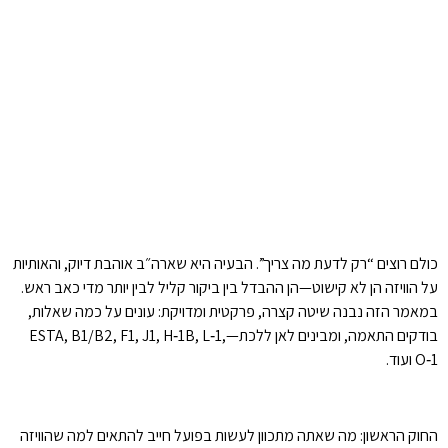
כולם רוצים “רק לדעת מה צריך”. הבעיה היא שארה״ב אוהבת דיוק, והאותיות
על הוויזה הן לא קישוט—הן ההבדל בין ביקור קליל לבין יותר מדי כאב ראש.
במאמר הזה נבנה שיטה קצרה, פרקטית ומדויקת: עונים על כמה שאלות,
בודקים התאמה, ומבינים לאן ללכת—ESTA, B1/B2, F1, J1, H‑1B, L‑1,
O‑1 ועוד.
החוק הראשון: מה שאתה מתכוון לעשות בפועל חייב להתאים למה שהוויזה