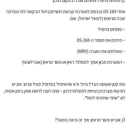
2) פתיחת פרופיל ותשלום אגרה במקום הנכון
אחרי DS-160 נכנסים למערכת קביעת התורים/ניהול הבקשה לפי המדינה
שבה מגישים (למשל ישראל). שם:
– פותחים פרופיל
– מזינים את מספר ה-DS-160
– משלמים את האגרה (MRV)
– המערכת תכוון אותך למסלול: ראיון או פטור מראיון (אם רלוונטי)
טיפ קטן שעושה הבדל גדול: ודא שהאימייל בפרופיל פעיל ונגיש. אם יש
הודעות מערכת/הנחיות למשלוח דרכון – אתה רוצה לראות אותן בזמן אמיתי,
לא “אחרי שחזרתי לטיול”.
3) אם יש פטור מראיון: איך זה נראה בפועל?