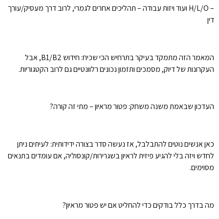
– H/L/O ועוד ויזות עבודה – תהליכים אחרים לגמרי, לרוב דרך מעסיק/עורך
דין
המאמר הזה מתמקד בעיקר בתרחיש הכי שכיח: חידוש B1/B2, אבל
העקרונות של דיוק, מסמכים ותזמון נכונים רלוונטיים גם לרוב הקטגוריות.
העדכון שבאמת משנה משחק: פטור מראיון – מתי זה קורה?
כאן אנשים נוטים להתבלבל, אז נעשה סדר בצורה ידידותית: לעיתים ניתן
לחדש ויזה בלי להגיע פיזית לראיון בשגרירות/קונסוליה, אם עומדים בתנאים
מסוימים.
מה בדרך כלל בודקים כדי להחליט אם יש פטור מראיון?