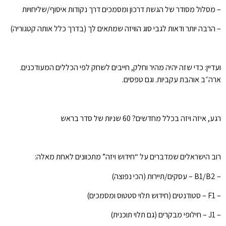
– מסלול מסודר של הגשת דרכון ומסמכים דרך נקודות איסוף/שליחויות
– הרבה יותר ודאות לגבי סוג הוויזה שמתאים לך (בדרך כלל אותה קטגוריה)
ועדיין: כדי שזה יהיה מהיר וחלק, חייבים לשחק לפי הכללים המעודכנים.
ארה״ב אוהבת עקביות. וגם טפסים.
רגע, איזה ויזה בכלל מחדשים? 60 שניות של סדר בראש
רוב הישראלים שמדברים על “חידוש ויזה” מתכוונים לאחת מאלה:
– B1/B2 – עסקים/תיירות (הכי נפוצה)
– F1 – סטודנטים (חידוש תלוי סטטוס ומסמכים)
– J1 – חילופי מבקרים (גם תלוי תוכנית)