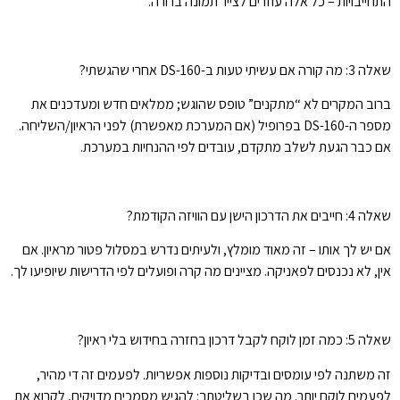
התחייבויות – כל אלה עוזרים לצייר תמונה ברורה.
שאלה 3: מה קורה אם עשיתי טעות ב-DS-160 אחרי שהגשתי?
ברוב המקרים לא “מתקנים” טופס שהוגש; ממלאים חדש ומעדכנים את
מספר ה-DS-160 בפרופיל (אם המערכת מאפשרת) לפני הראיון/השליחה.
אם כבר הגעת לשלב מתקדם, עובדים לפי ההנחיות במערכת.
שאלה 4: חייבים את הדרכון הישן עם הוויזה הקודמת?
אם יש לך אותו – זה מאוד מומלץ, ולעיתים נדרש במסלול פטור מראיון. אם
אין, לא נכנסים לפאניקה. מציינים מה קרה ופועלים לפי הדרישות שיופיעו לך.
שאלה 5: כמה זמן לוקח לקבל דרכון בחזרה בחידוש בלי ראיון?
זה משתנה לפי עומסים ובדיקות נוספות אפשריות. לפעמים זה די מהיר,
לפעמים לוקח יותר. מה שכן בשליטתך: להגיש מסמכים מדויקים, לקרוא את