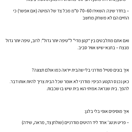
– בחדר שינה: השאירו 60–70 ס”מ מכל צד של המיטה (אם אפשר) כי
החיים הם לא משחק מחשב
ואם אתם מתלבטים בין “קטן מדי” ל”טיפה יותר גדול”: לרוב, טיפה יותר גדול
מנצח – בתנאי שיש אוויר סביב.
איך בונים סטייל מודרני בלי שהבית ייראה כמו אולם תצוגה?
כאן נכנס הקטע הכיפי: מודרני לא אומר שכל הבית צריך להיות אותו דבר.
להפך. בית שנראה אמיתי הוא בית שיש בו שכבות.
איך מוסיפים אופי בלי בלגן:
– פריט וינטג’ אחד ליד רהיטים מודרניים (שולחן צד, מראה, שידה)