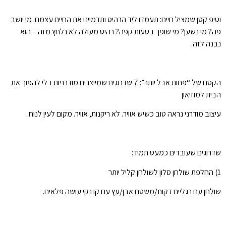
וטיפ קטן שמציל חיים: תעמדו ליד הרהיט ותדמיינו את החיים עצמם. מי יושב
פה? מי נשען? מי שופך בטעות קפה? רהיט מעולה לא נלחץ מזה – הוא
נבנה לזה.
הקסם של “פחות אבל יותר”: 7 שדרוגים שמייצרים מודרניות בלי להפוך את
הבית למוזיאון
עיצוב מודרני נראה טוב כשיש אוויר. לא ריקנות, אוויר. מקום לעין לנוח.
שדרוגים שעובדים כמעט תמיד:
1) החלפת שולחן סלון לשולחן קליל יותר
שולחן עם רגליים דקות/משטח אבן/עץ עם קו נקי עושה פלאים.