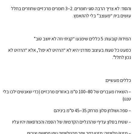
והסוד: לא צריך הרבה סוגי חומרים. 2–3 חומרים מרכזיים שחוזרים בחלל
עושים בית “מעוצב” בלי להתאמץ.
המידות קובעות: 5 כללים שימנעו “קניתי וזה לא יושב טוב”
כמעט כל טעות בעיצוב מודרני היא לא “הרהיט לא יפה”, אלא “הרהיט לא
נכון לחלל”.
כללים מעשיים:
– השאירו מעברים של 80–100 ס”מ באזורים מרכזיים (כדי שאנשים ילכו בלי
טנגו)
– ספה ושולחן סלון: מרחק 35–45 ס”מ ביניהם
– שטיח בסלון: עדיף שהרגליים הקדמיות של הספה והכורסאות יהיו עליו
– מזנון/טלוויזיה: מזנון רחב יותר מהטלוויזיה נותן תחושת יציבות