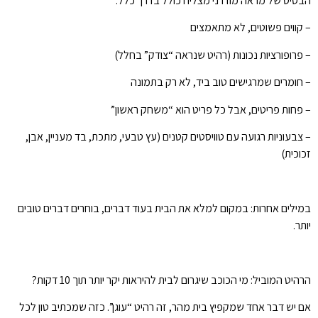
הבסיס של מראה מודרני מצליח כולל בדרך כלל:
– קווים פשוטים, לא מתאמצים
– פרופורציות נכונות (רהיט שנראה “צודק” בחלל)
– חומרים שמרגישים טוב ביד, לא רק בתמונה
– פחות פריטים, אבל כל פריט הוא “משחק ראשון”
– צבעוניות רגועה עם טוויסטים קטנים (עץ טבעי, מתכת, בד מעניין, אבן,
זכוכית)
במילים אחרות: במקום למלא את הבית בעוד דברים, בוחרים דברים טובים
יותר.
הרהיט המוביל: מי הכוכב שיגרום לבית להיראות יקר יותר תוך 10 דקות?
אם יש דבר אחד שמקפיץ בית מהר, זה רהיט “עוגן”. כזה שמכתיב טון לכל