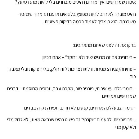
איכות שמרגישים: איך מזהים רהיטים מובחרים בלי להיות מהנדסי עץ?
רהיט מובחר לא חייב להיות מפוצץ בלוגואים או עם תג מחיר שמזכיר
משכנתה. הוא כן צריך לעמוד בכמה בדיקות פשוטות.
בדקו את זה לפני שאתם מתאהבים:
– חיבורים: אם זה מרגיש יציב ולא “רוקד” – אתם בכיוון
– פתיחה/סגירה: מגירות ודלתות צריכות לזוז חלק, בלי דפיקות ובלי מאבק
כוח
– חומרי גלם: עץ איכותי, פורניר טוב, מתכת עבה, זכוכית מחוסמת – דברים
שמרגישים אמיתיים
– גימור: צבע/לכה אחידים, קנטים לא חדים, תפירה נקייה בבדים
– פרופורציות: לפעמים “יוקרתי” זה פשוט רהיט שנראה מאוזן, לא גדול מדי
ולא קטן מדי