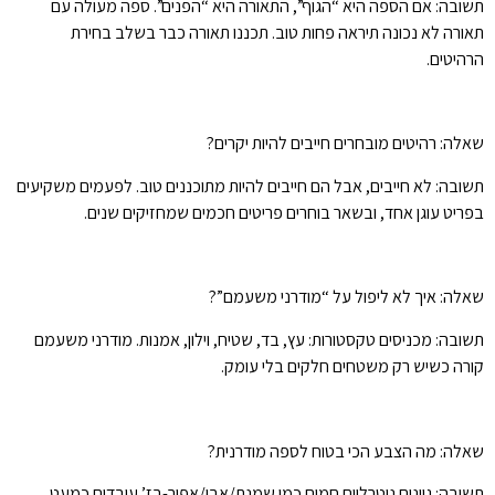
תשובה: אם הספה היא “הגוף”, התאורה היא “הפנים”. ספה מעולה עם
תאורה לא נכונה תיראה פחות טוב. תכננו תאורה כבר בשלב בחירת
הרהיטים.
שאלה: רהיטים מובחרים חייבים להיות יקרים?
תשובה: לא חייבים, אבל הם חייבים להיות מתוכננים טוב. לפעמים משקיעים
בפריט עוגן אחד, ובשאר בוחרים פריטים חכמים שמחזיקים שנים.
שאלה: איך לא ליפול על “מודרני משעמם”?
תשובה: מכניסים טקסטורות: עץ, בד, שטיח, וילון, אמנות. מודרני משעמם
קורה כשיש רק משטחים חלקים בלי עומק.
שאלה: מה הצבע הכי בטוח לספה מודרנית?
תשובה: גוונים ניטרליים חמים כמו שמנת/אבן/אפור-בז’ עובדים כמעט