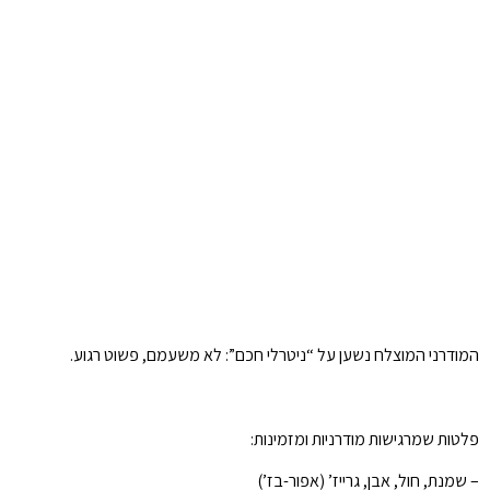
המודרני המוצלח נשען על “ניטרלי חכם”: לא משעמם, פשוט רגוע.
פלטות שמרגישות מודרניות ומזמינות:
– שמנת, חול, אבן, גרייז’ (אפור-בז’)