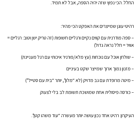
החלל. הכי נפוץ שזה יהיה הספה, אבל לא תמיד.
רהיטי עוגן שמייצרים את האפקט הכי מהיר:
– ספה מודרנית עם קווים נקיים ורגליים חשופות (זה טריק ישן וטוב: רגליים =
אוויר = חלל נראה גדול)
– שולחן אוכל עם נוכחות (עץ מלא/פורניר איכותי עם רגל מעניינת)
– מזנון נמוך ארוך שמייצר שקט בעיניים
– מיטה מרופדת עם גב מדויק (לא “מלון”, יותר “בית עם סטייל”)
– כורסה פיסולית אחת שמושכת תשומת לב בלי לצעוק
העיקרון: רהיט אחד נכון עושה יותר מעשרה “עוד משהו קטן”.