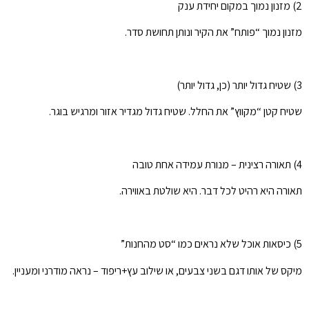
2) מזנון נמוך במקום יחידת ענק
מזנון נמוך “פותח” את הקיר ונותן תחושת סדר.
3) שטיח גדול יותר (כן, גדול יותר)
שטיח קטן “מקווץ” את החלל. שטיח גדול מגדיר אזור ומרגיש בוגר.
4) תאורה רצינית – מנורת עמידה אחת טובה
תאורה היא רהיט לכל דבר. היא שולטת באווירה.
5) כיסאות אוכל שלא נראים כמו “סט מהחנות”
מיקס של אותו דגם בשני צבעים, או שילוב עץ+ריפוד – נראה מודרני ומעניין.