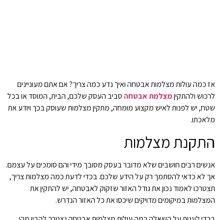
אז כמה עולות מצלמות אבטחה ואיך נדע כמה צריך? אם אתם מעוניינים
לרכוש ולהתקין
מצלמת אבטחה
סביב העסק שלכם, הבית, המוסד או בכל
שטח, יש לפנות לאיש מקצוע מומחה, מתקין מצלמות שעוסק בכך ויודע את
מלאכתו.
התקנת מצלמות
אנשים רבים חושבים שלא מדובר בעסק מסובך מידי והם סומכים על עצמם.
אך לא כדאי להסתמך רק על הידע שלכם. בכדי לדעת כמה מצלמות צריך,
תצטרכו לאמוד נכון את גודל האזור שזקוק לאבטחה, יש להתקין את
המצלמות במיקומים מדויקים שיכסו את כל האזור הנדרש.
בכדי לענות על השאלה כמה עולות מצלמות אבטחה נצטרך להבין מהי