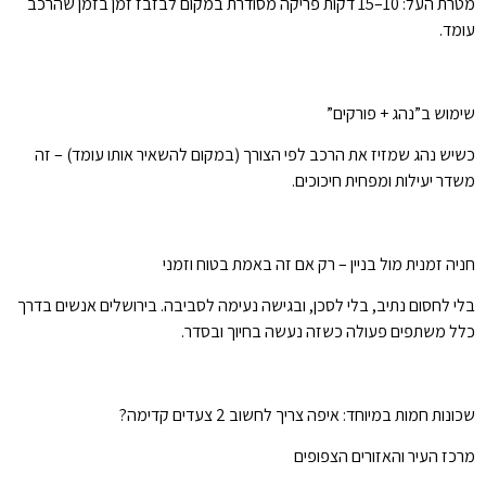
מטרת העל: 10–15 דקות פריקה מסודרת במקום לבזבז זמן בזמן שהרכב
עומד.
שימוש ב”נהג + פורקים”
כשיש נהג שמזיז את הרכב לפי הצורך (במקום להשאיר אותו עומד) – זה
משדר יעילות ומפחית חיכוכים.
חניה זמנית מול בניין – רק אם זה באמת בטוח וזמני
בלי לחסום נתיב, בלי לסכן, ובגישה נעימה לסביבה. בירושלים אנשים בדרך
כלל משתפים פעולה כשזה נעשה בחיוך ובסדר.
שכונות חמות במיוחד: איפה צריך לחשוב 2 צעדים קדימה?
מרכז העיר והאזורים הצפופים