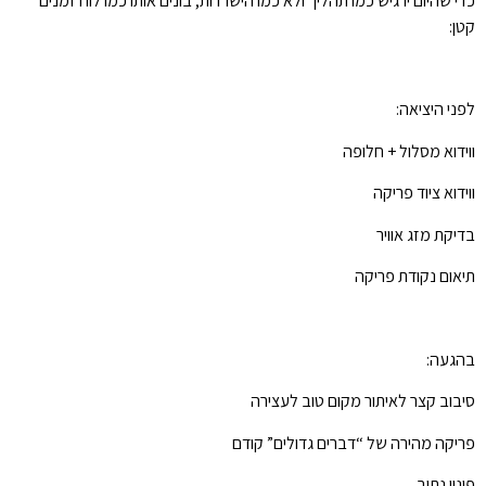
כדי שהיום ירגיש כמו תהליך ולא כמו הישרדות, בונים אותו כמו לוח זמנים
קטן:
לפני היציאה:
ווידוא מסלול + חלופה
ווידוא ציוד פריקה
בדיקת מזג אוויר
תיאום נקודת פריקה
בהגעה:
סיבוב קצר לאיתור מקום טוב לעצירה
פריקה מהירה של “דברים גדולים” קודם
פינוי נתיב