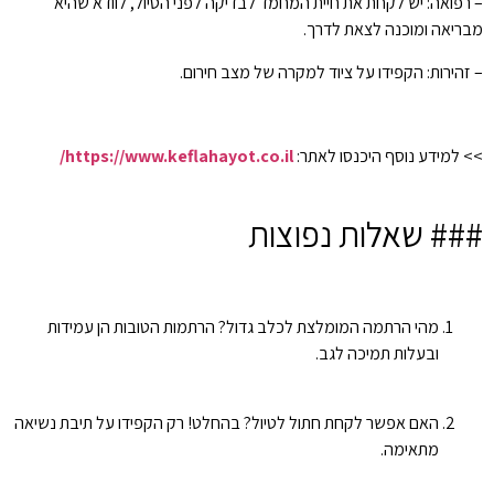
– רפואה: יש לקחת את חיית המחמד לבדיקה לפני הטיול, לוודא שהיא
מבריאה ומוכנה לצאת לדרך.
– זהירות: הקפידו על ציוד למקרה של מצב חירום.
>> למידע נוסף היכנסו לאתר:
https://www.keflahayot.co.il/
### שאלות נפוצות
מהי הרתמה המומלצת לכלב גדול? הרתמות הטובות הן עמידות
ובעלות תמיכה לגב.
האם אפשר לקחת חתול לטיול? בהחלט! רק הקפידו על תיבת נשיאה
מתאימה.