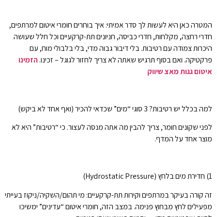
המטרה כאן היא לעשות לך סדר אמיתי: איך בוחרים חומרי איטום למרתפים,
חדרי רחצה, מקלחות, חדרי כביסה, חניונים תת-קרקעיים וכל חלל שעושה
היכרות צמודה עם רטיבות. בלי דיבור גבוה מדי, בלי בלבולי מוח, עם
פרקטיקה. ואם בסוף תרגיש שאתה לא צריך לחזור לגוגל – זכינו.
הזמינו
איטום גגות מאצ שיווק
למה בכלל יש רטיבות? 3 סוגי “מים” שכדאי להכיר (ואף אחד לא ביקש)
לפני שקונים חומר, צריך להבין מה אתה מנסה לעצור. כי “רטיבות” היא לא
מוצר אחד על המדף.
1) חדירת מים בלחץ (Hydrostatic Pressure)
זה קורה בעיקר במרתפים וקירות תת-קרקעיים: מי תהום/השקיה/ניקוז בעייתי
מפעילים לחץ מבחוץ פנימה. במצב הזה, חומרי איטום “עדינים” ימשיכו