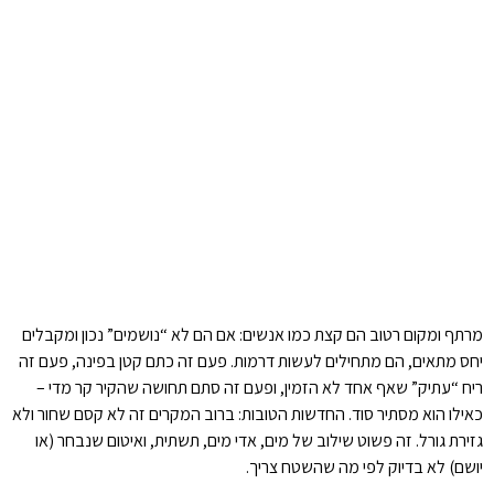
מרתף ומקום רטוב הם קצת כמו אנשים: אם הם לא “נושמים” נכון ומקבלים
יחס מתאים, הם מתחילים לעשות דרמות. פעם זה כתם קטן בפינה, פעם זה
ריח “עתיק” שאף אחד לא הזמין, ופעם זה סתם תחושה שהקיר קר מדי –
כאילו הוא מסתיר סוד. החדשות הטובות: ברוב המקרים זה לא קסם שחור ולא
גזירת גורל. זה פשוט שילוב של מים, אדי מים, תשתית, ואיטום שנבחר (או
יושם) לא בדיוק לפי מה שהשטח צריך.