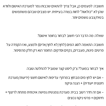
תשובה: לפעמים כן, אבל צריך להתאים שכבות גמר למערכת האיטום ולוודא
שהן לא “כולאות” לחות בצורה בעייתית. יש מצבים שבהם משתמשים
בטיח/צבע נושמים יותר.
שאלה: מה הדבר הכי חשוב לבחור בחומר איטום?
תשובה: התאמה לסוג המים (לחץ/לא לחץ/אדים) ולמצע, ואז הקפדה על
פרטים: פינות, מעברים, נקזים וסדקים. החומר הוא רק חלק מהסיפור.
איך לבחור בפועל? צ’ק ליסט קצר שמוביל להחלטה טובה
– אם יש לחץ מים מבחוץ במרתף: עדיפות לאיטום חיצוני (יריעות/מערכת
חיצונית ייעודית) + הגנה וניקוז
– אם זה חדר רטוב בבית: מערכת צמנטית גמישה איכותית מתחת לריצוף +
חיזוקים + פרטי ניקוז נכונים