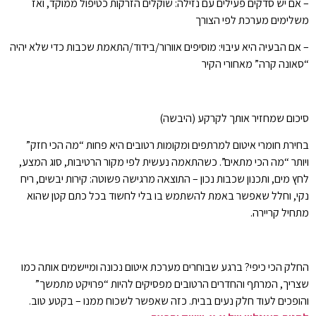
– אם יש סדקים פעילים עם נזילה: שוקלים הזרקות כטיפול ממוקד, ואז
משלימים מערכת לפי הצורך
– אם הבעיה היא עיבוי: מוסיפים אוורור/בידוד/התאמת שכבות כדי שלא יהיה
“סאונה קרה” מאחורי הקיר
סיכום שמחזיר אותך לקרקע (היבשה)
בחירת חומרי איטום למרתפים ומקומות רטובים היא פחות “מה הכי חזק”
ויותר “מה הכי מתאים”. כשהתאמה נעשית לפי מקור הרטיבות, סוג המצע,
לחץ מים, ותכנון שכבות נכון – התוצאה מרגישה פשוטה: קירות יבשים, ריח
נקי, וחלל שאפשר באמת להשתמש בו בלי לחשוד בכל כתם קטן שהוא
מתחיל קריירה.
החלק הכי כיפי? ברגע שבוחרים מערכת איטום נכונה ומיישמים אותה כמו
שצריך, המרתף והחדרים הרטובים מפסיקים להיות “פרויקט מתמשך”
והופכים לעוד חלק נעים בבית. כזה שאפשר לשכוח ממנו – בקטע טוב.