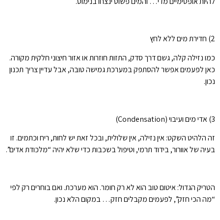
להיות אופטימיים מדי… והמים פשוט ינצחו בנימוס.
2) חדירת מים ללא לחץ
כמו נזילה קלה, גשם דרך סדק, התזות חוזרות או אזור חיצוני חלקית מקורה.
כאן לפעמים אפשר להסתפק במערכת גמישה טובה, אבל עדיין צריך תכנון
נכון.
3) אדי מים ועיבוי (Condensation)
זה הלהיט השקט: אין נזילה, אין שלולית, ובכל זאת יש לחות, ריח וכתמים. זו
בעיה של אוורור, בידוד תרמי, וטיפול בשכבות כדי שלא יהיה “מלכודת אדים”.
הטריק הגדול: איטום טוב הוא לא רק חומר. הוא מערכת. ואם בוחרים רק לפי
“מה הכי חזק”, לפעמים מקבלים חזק… במקום הלא נכון.