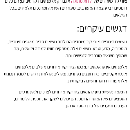
ציורי קיר מיוחדים של
ילדות מתוקה
אינם רק אלמנטים דקורטיביים; הם כלים
חינוכיים רבי עוצמה המעורבים, מעוררים השראה ומחנכים תלמידים בכל
הגילאים.
דגשים עיקריים:
נושאים חינוכיים: ציורי קיר מיוחדים הם לרוב נושאים סביב מושגים חינוכיים,
היסטוריה, מדע וטבע. נושאים אלה מספקים חווית למידה ויזואלית, מה
שהופך נושאים מורכבים לנגישים יותר.
אלמנטים אינטראקטיביים: כמה ציורי קיר מיוחדים משלבים אלמנטים
אינטראקטיביים, כגון חפצים נסתרים, פאזלים או לוחות רגישים למגע. תכונות
אלו מעודדות חקר וחשיבה ביקורתית.
התאמה אישית: ניתן להתאים ציורי קיר מיוחדים לצרכים ולאינטרסים
הספציפיים של המוסד החינוכי. הם יכולים לשקף את תכנית הלימודים,
הערכים והיעדים של בית הספר או הגן.