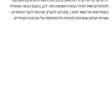
ילדים יוצרים לא רק חללים מושכים מבחינה ויזואלית אלא גם מספקים
לתלמידים חווית למידה עשירה וסוחפת יותר. לכן, בפעם הבאה שתטיילו
במסדרונות של מוסד חינוכי, קחו רגע להעריך את ציורי הקיר המיוחדים –
אוצרות חבויים שתורמים לצמיחה ולהתפתחות של מנהיגינו העתידיים.