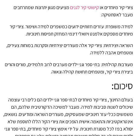
ציורי קיר מיוחדים או
קישוטי קיר לגנים
מציעים מגוון יתרונות שמתרחבים
מעבר לאסתטיקה:
למידה משופרת: עזרים חזותיים ידועים כמשפרים למידה ושימור. ציורי קיר
מיוחדים מספקים אלמנט ויזואלי דינמי המחזק תפיסות חינוכיות.
השראה ויצירתיות: ציורי קיר אלה מעוררים יצירתיות וסקרנות במוחות צעירים,
ומטפחים אהבה ללמידה.
מעורבות קהילתית: בתי ספר וגני ילדים מערבים לרוב תלמידים, מורים והורים
ביצירת ציורי קיר, ומטפחים תחושת קהילה וגאווה.
סיכום:
בעולם החינוך, ציורי קיר מיוחדים לבתי ספר וגני ילדים הם כלים רבי עוצמה
שיכולים לשנות סביבות למידה. מעבר למשיכה הדקורטיבית שלהם, הם
משמשים ככלי עזר חינוכיים שמעסיקים, מעוררים השראה ומודיעים. נושאים,
אינטראקטיביות והתאמה אישית הופכים את ציורי הקיר הללו לתוספת שלא
יסולא בפז לכל מסגרת חינוכית. על ידי אימוץ ציורי קיר מיוחדים, בתי ספר וגני