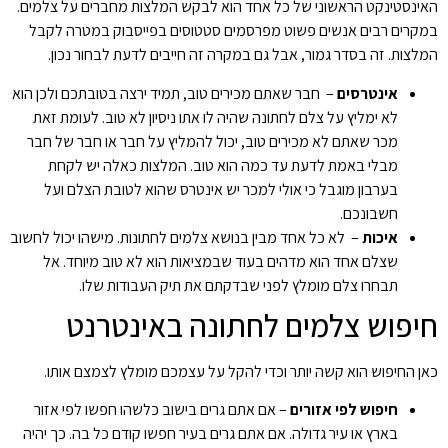
האינסטינקט הראשוני של כל אחד הוא לבקש המלצות מחברים על צלמים.
במקרים רבים אנשים פשוט מפרסמים סטטוסים בפייסבוק במטרה לקבל
המלצות. זה בסדר גמור, אבל גם במקרה זה חייבים לדעת לבחור נכון.
אינטרסים
– חבר שאתם מכירים טוב, תמיד ירצה בטובתכם ולכן הוא
לא ימליץ על צלם לחתונה שהיה לו אתו ניסיון לא טוב. לעומת זאת
מכר שאתם לא מכירים טוב, יכול להמליץ על חבר או חבר של חבר
מבלי באמת לדעת עד כמה הוא טוב. המלצות כאלה יש לקחת
בערבון מוגבל כי אולי למכר יש אינטרס שהוא לטובת הצלם ועל
חשבונכם.
איכות
– לא כל אחד מבין בנושא צלמים לחתונות. מישהו יכול לחשוב
שצלם אחד הוא מדהים בעוד שבמציאות הוא לא טוב מיוחד. אל
תבחרו צלם מומלץ לפני שבדקתם את תיק העבודות שלו.
חיפוש צלמים לחתונה באינטרנט
כאן החיפוש הוא קשה יותר וכדי להקל על עצמכם מומלץ לצמצם אותו.
חיפוש לפי אזורים
– אם אתם גרים בישוב כלשהו חפשו לפי אזור
בארץ או עיר גדולה. אם אתם גרים בעיר חפשו קודם כל בה. כך יהיה