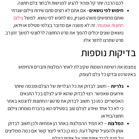
לכם הרבה יותר קל ומהיר להגיע לפגישות ולבחור צלם חתונה.
חיפוש לפי נושאים
– אם אתם לא רוצים סתם שירות צילום שגרתי
ואתם מחפשים משהו מעניין, נסו לחפש לפי נושא. למשל
צילום
חתונות אומנותי
. זה לא משנה אם מדובר בצלמי סטילס או וידאו,
נושאים שונים יכולים להפוך את סרט החתונה לרלוונטי למשך זמן רב.
סרט שתרצו לחזור אליו.
בדיקות נוספות
צמצמו את רשימת השמות שקיבלת לאחר המלצות וחברים והחיפוש
באינטרנט ובדקו כל צלם לעומק.
גלריות
– חשוב לבדוק את כל הגלריות של הצלם ומכמה שיותר
אירועים שאפשר. רצוי לבדוק שהוא יודע לצלם בכל התנאים
האפשריים. כמו כך חשוב לבדוק את סרטוני החתונות לדוגמא באתר
כי לא כל אחד שיודע לצלם טוב בסטילס הוא בהכרח מומחה צילום
חתונהבוידאו.
המלצות
– לא תמיד ההמלצות באתר הן אמתיות ולכן חשוב לבדוק
אותן ולהפעיל שיקול דעת. כמו כן כדאי ליצור קשר אם כמה ממליצים
על מנת לברר איתם יותר על אודות הצלם.