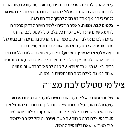
עלול להפוך לבדיחה. סרטים חובבנים עם חוסר מודעות עצמית, הפכו
לבדיחה גדולה ברשת. זה עלול להרוס לילדת הבת מצווה את האירוע
לגמרי כי הרי אף אחד לא רוצה להפוך לבדיחת רשת.
צלמים לבת מצווה:
כאשר בודקים צלמים חשוב לבדוק סרטונים
לדוגמא שהם ערכו. לא בהכרח כל צלם יכול לספק לכם שירותי
עריכה ולכן כדאי לבדוק טוב כמה שיותר סרטונים. עריכה חובבנית של
סרט טוב יכולה לפגוע בו ולהפך אותו לבדיחה ולמוצר נחות.
כמה צלמי וידאו צריך באירוע?
באירוע מצומצם שלא כולל אורחים
רבים, אפשר להסתפק בצלם אחר. אך באירועים גדולים, עם מוזמנים
רבים, רצוי שיהיו 2 צלמי וידאו על מנת לתפוס התרחשויות מזוויות
שונות כמו גם לצלם כמה התרחשויות בו זמנית.
צילומי סטילס לבת מצווה
צילום בסטודיו –
לא מעט הורים רוצים לתעד לא רק את האירוע
עצמו אל גם את הגיל המיוחד של ביתם. לכן הם בוחרים להתחיל את
היום בסשן צילומים באולפן. לא חובה להתמקד בצילום פורטרטים
סטנדרטי. צלם לבת מצווה עם כשרון ויצירתיות יכול ליצור תצלומים
יפים מאוד שיישארו רלוונטיים לתמיד.