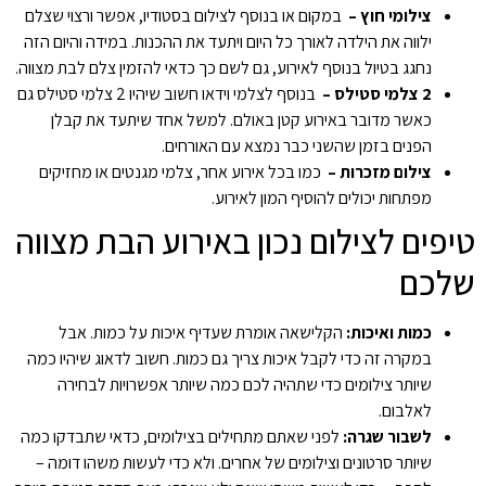
צילומי חוץ –
במקום או בנוסף לצילום בסטודיו, אפשר ורצוי שצלם
ילווה את הילדה לאורך כל היום ויתעד את ההכנות. במידה והיום הזה
נחגג בטיול בנוסף לאירוע, גם לשם כך כדאי להזמין צלם לבת מצווה.
2 צלמי סטילס –
בנוסף לצלמי וידאו חשוב שיהיו 2 צלמי סטילס גם
כאשר מדובר באירוע קטן באולם. למשל אחד שיתעד את קבלן
הפנים בזמן שהשני כבר נמצא עם האורחים.
צילום מזכרות –
כמו בכל אירוע אחר, צלמי מגנטים או מחזיקים
מפתחות יכולים להוסיף המון לאירוע.
טיפים לצילום נכון באירוע הבת מצווה
שלכם
כמות ואיכות:
הקלישאה אומרת שעדיף איכות על כמות. אבל
במקרה זה כדי לקבל איכות צריך גם כמות. חשוב לדאוג שיהיו כמה
שיותר צילומים כדי שתהיה לכם כמה שיותר אפשרויות לבחירה
לאלבום.
לשבור שגרה:
לפני שאתם מתחילים בצילומים, כדאי שתבדקו כמה
שיותר סרטונים וצילומים של אחרים. ולא כדי לעשות משהו דומה –