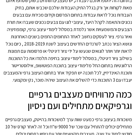
בתחום הזה יחטפו אתכם לעבודה, יש מעצבים תותחים בשוק שסחפו איתם
מאות לקוחות אך ורק בגלל התיק העבודות שלכם שכבש אותם, בתיק
העבודות נוכל לראות עבודות בתחום הפרסום וקידום מכירות עם צבעים
נכונים והתאמה לקהל היעד, עיצובי לוגו עם צבעים נכונים שעברו את תורת
הצבעים והמשמעויות אשר נלמדת במסלול לימודי עיצוב גרפי, קומפוזיציה
ואיור גרפי. ציור לעסקים נחשב לאחד התחומים החמים בשנים האחרונות
ונושא הציור נכתב לטרנדים החדשים בעיצוב לשנת 2018-2019 , כיום נוכל
לראות יותר ויותר לוגואים שנעשו על ידי ציור דיגיטלי או פרסומות עם תמונות
בשילוב ציור דיגיטלי, במסלול לימודי עיצוב בחיפה תלמדו את כל התוכנות
הרלוונטיות בתחום החל מלימודי עיצוב בתוכנת הפוטושופ, אילוסטרייטור
ותוכנת האינדיזיין, לכל תוכנה יש תפקיד אחר בתחום העיצוב גרפי והמעצבים
יעבדו עם 3 התוכנות כדי להשלים את העיצוב שיהיה מוכר, נקי ומקצועי.
כמה מרוויחים מעצבים גרפיים
וגרפיקאים מתחילים ועם ניסיון
משכורות בעיצוב גרפי כמעט שוות ערך למשכורות בהייטק, מעצבים גרפיים
מתחילים יכולים להתחיל עם שכר של 9000 ש"ח וכל זה לאחר קורס של 10
חודשי לימוד עד שנה, מעצבים מקצועיים יותר עם ניסיון בתחום יכולים