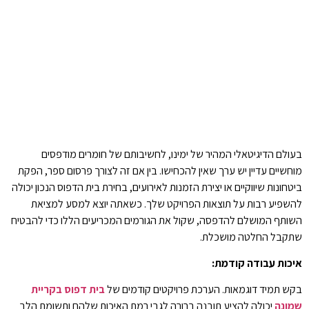
בעולם הדיגיטאלי המהיר של ימינו, לחשיבותם של חומרים מודפסים
מוחשיים עדיין יש ערך שאין להכחישו. בין אם זה לצורך פרסום ספר, הפקת
ביטחונות שיווקיים או יצירת הזמנות לאירועים, בחירת בית הדפוס הנכון יכולה
להשפיע רבות על תוצאות הפרויקט שלך. כשאתה יוצא למסע למציאת
השותף המושלם להדפסה, שקול את הגורמים המכריעים הללו כדי להבטיח
שתקבל החלטה מושכלת.
איכות עבודה קודמת:
בקש תמיד דוגמאות. הערכת פרויקטים קודמים של
בית דפוס בקריית
שמונה
יכולה להציע תובנה ברורה לגבי רמת האיכות שלהם ותשומת הלב