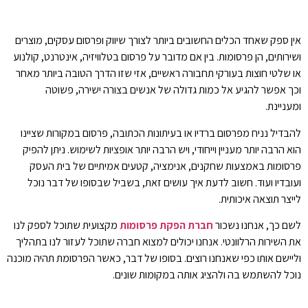
אין ספק שאחד הכלים החשובים ביותר לצורך שיווק ופרסום עסקים, מוצרים
ושירותים, הן פרסומות. בין אם מדובר על פרסום בטלוויזיה, אינטרנט, קולנוע
או שלטי חוצות בעורקי תחבורה ראשיים, אזי שזו הדרך הטובה ביותר מאחר
וכך אפשר להגיע אל כמות גדולה של אנשים בצורה ישירה, פשוטה
ומעניינת.
להבדיל נניח מפרסום ברדיו או בעיתונות הכתובה, פרסום במקורות שציינו
הוא הרבה יותר מעניין וייחודי, ויש הרבה יותר אופציות לשימוש. ניתן להפיק
פרסומות באמצעות שחקנים, אנימציה, קטעים אמיתיים של בית העסק
ועובדיו ועוד. חשוב לדעת איך עושים זאת, בשביל שבסופו של דבר נוכל
לייצר תוצאה איכותית.
לשם כך, אנחנו נשכור
חברת הפקת פרסומות
מקצועית שתוכל לספק לנו
את השירות הרלוונטי. אנחנו יכולים למצוא חברה שתוכל לעזור לנו בתהליך
וליישם אותו כפי שאנחנו רוצים. בסופו של דבר, כאשר הפרסומת תהיה מוכנה
נוכל להשתמש בה ולהציג אותה במקומות שונים.