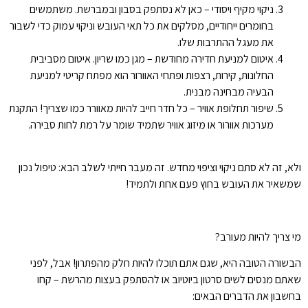
ניקוי מקיף ויסודי – כאן לא נסתפק בסבון ובמברשת. משתמשים
בחומרים ייחודיים, מסלקים את כל תאי העובש וניקוי עמוק כדי לשבור
את מעגל ההתרבות שלו.
איטום למניעת חדירה מחודשת – מגן כמו שריון. איטום מסביבית
החלונות, קירות, רצפות ופתחי האוורור הוא מפתח קריטי למניעת
הבעיה מבחינה מבנית.
שיפור תחלופת אוויר – כל חדר חייב להיות מאוורר כמו שצריך! התקנת
מערכות אוורור או מיזוג אוויר שתמיד שומר על רמת לחות סבירה.
ולא, זה לא סתם ניקוי וציפוי מחדש. זה מעבר חייתי לשלב הבא: טיפול נכון
שמשאיר את העובש בחוץ פעם אחת ולתמיד!
מי צריך להיות מעורב?
הבשורה הטובה היא, שגם אתם תוכלו להיות חלק מהפתרון! אבל, לפני
שאתם מנסים לשים סרטון ביוטיוב או להסתפק בעצות מהרשת – קחו
בחשבון את הדברים הבאים: