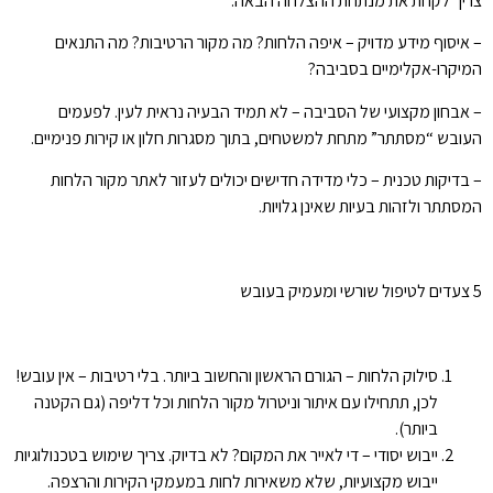
צריך לקחת את מנתחת ההצלחה הבאה:
– איסוף מידע מדויק – איפה הלחות? מה מקור הרטיבות? מה התנאים
המיקרו-אקלימיים בסביבה?
– אבחון מקצועי של הסביבה – לא תמיד הבעיה נראית לעין. לפעמים
העובש “מסתתר” מתחת למשטחים, בתוך מסגרות חלון או קירות פנימיים.
– בדיקות טכנית – כלי מדידה חדישים יכולים לעזור לאתר מקור הלחות
המסתתר ולזהות בעיות שאינן גלויות.
5 צעדים לטיפול שורשי ומעמיק בעובש
סילוק הלחות – הגורם הראשון והחשוב ביותר. בלי רטיבות – אין עובש!
לכן, תתחילו עם איתור וניטרול מקור הלחות וכל דליפה (גם הקטנה
ביותר).
ייבוש יסודי – די לאייר את המקום? לא בדיוק. צריך שימוש בטכנולוגיות
ייבוש מקצועיות, שלא משאירות לחות במעמקי הקירות והרצפה.