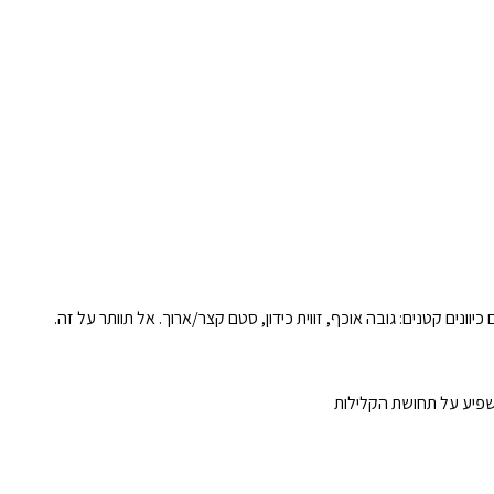
כיוונים קטנים: גובה אוכף, זווית כידון, סטם קצר/ארוך. אל תוותר על זה.