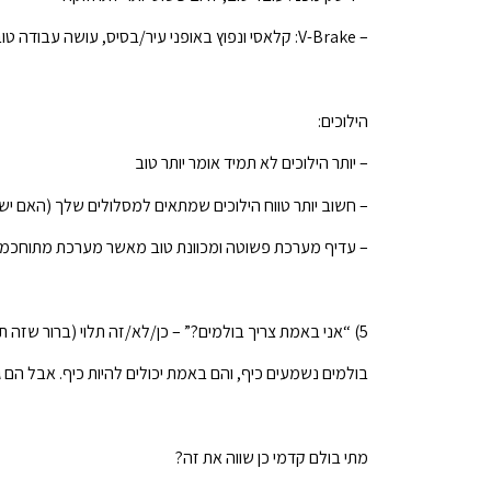
– V-Brake: קלאסי ונפוץ באופני עיר/בסיס, עושה עבודה טובה לרכיבות רגועות
הילוכים:
– יותר הילוכים לא תמיד אומר יותר טוב
– חשוב יותר טווח הילוכים שמתאים למסלולים שלך (האם יש
– עדיף מערכת פשוטה ומכוונת טוב מאשר מערכת מתוחכמת
5) “אני באמת צריך בולמים?” – כן/לא/זה תלוי (ברור שזה תלוי)
בולמים נשמעים כיף, והם באמת יכולים להיות כיף. אבל הם 
מתי בולם קדמי כן שווה את זה?