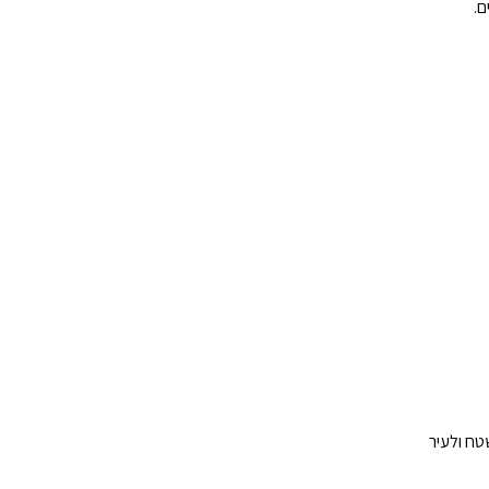
טח ולעיר