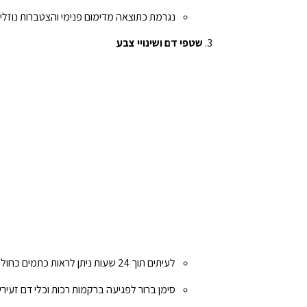
נגרמת כתוצאה מדימום פנימי והצטברות נוזלים
שטפי דם ושינויי צבע
לעיתים תוך 24 שעות ניתן לראות כתמים כחולים-סגולים או ירקרקים סביב הקרסול.
סימן ברור לפגיעה ברקמות רכות וכלי דם זעירי