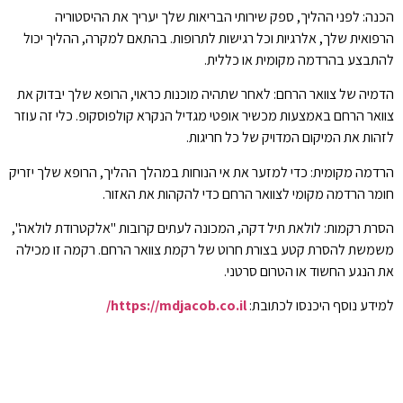
הכנה: לפני ההליך, ספק שירותי הבריאות שלך יעריך את ההיסטוריה
הרפואית שלך, אלרגיות וכל רגישות לתרופות. בהתאם למקרה, ההליך יכול
להתבצע בהרדמה מקומית או כללית.
הדמיה של צוואר הרחם: לאחר שתהיה מוכנות כראוי, הרופא שלך יבדוק את
צוואר הרחם באמצעות מכשיר אופטי מגדיל הנקרא קולפוסקופ. כלי זה עוזר
לזהות את המיקום המדויק של כל חריגות.
הרדמה מקומית: כדי למזער את אי הנוחות במהלך ההליך, הרופא שלך יזריק
חומר הרדמה מקומי לצוואר הרחם כדי להקהות את האזור.
הסרת רקמות: לולאת תיל דקה, המכונה לעתים קרובות "אלקטרודת לולאה",
משמשת להסרת קטע בצורת חרוט של רקמת צוואר הרחם. רקמה זו מכילה
את הנגע החשוד או הטרום סרטני.
למידע נוסף היכנסו לכתובת:
https://mdjacob.co.il/