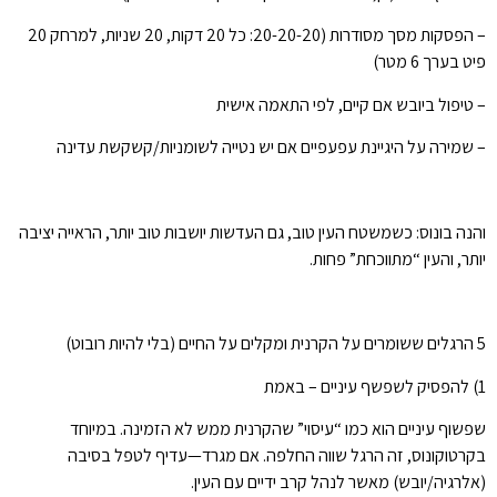
– הפסקות מסך מסודרות (20-20-20: כל 20 דקות, 20 שניות, למרחק 20
פיט בערך 6 מטר)
– טיפול ביובש אם קיים, לפי התאמה אישית
– שמירה על היגיינת עפעפיים אם יש נטייה לשומניות/קשקשת עדינה
והנה בונוס: כשמשטח העין טוב, גם העדשות יושבות טוב יותר, הראייה יציבה
יותר, והעין “מתווכחת” פחות.
5 הרגלים ששומרים על הקרנית ומקלים על החיים (בלי להיות רובוט)
1) להפסיק לשפשף עיניים – באמת
שפשוף עיניים הוא כמו “עיסוי” שהקרנית ממש לא הזמינה. במיוחד
בקרטוקונוס, זה הרגל שווה החלפה. אם מגרד—עדיף לטפל בסיבה
(אלרגיה/יובש) מאשר לנהל קרב ידיים עם העין.