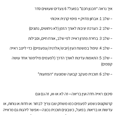
איך נראה “תכנון חכם” בפועל? 6 צעדים שעושים סדר
– שלב 1: אבחון מדויק + מיפוי קרנית איכותי
– שלב 2: הערכת יציבות לאורך הזמן (לא ניחושים, נתונים)
– שלב 3: בחירת פתרון ראייה לפי שלב, אורח חיים, וסבילות
– שלב 4: טיפול במשטח העין (יובש/אלרגיה/עפעפיים) כדי לייצב ראייה
– שלב 5: התאמות עדינות לאורך הדרך (לפעמים מילימטר אחד עושה
קסמים)
– שלב 6: תוכנית מעקב קבועה שמונעת “הפתעות”
סיכום: ראייה חדה ועין בריאה—זה לא או-או, זה גם וגם
קרטוקונוס נשמע לפעמים כמו משחק שבו צריך לבחור: או חדות או נוחות, או
עדשות או בריאות. בפועל, כשבונים תוכנית נכונה—אפשר ליהנות גם מראייה