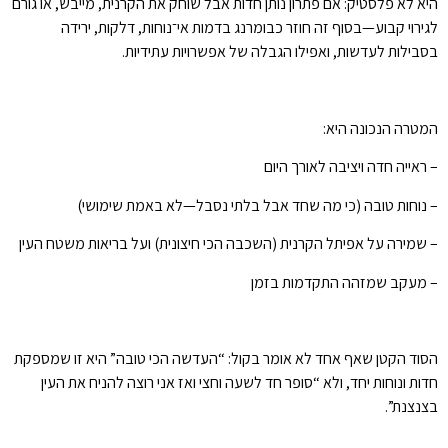
היא לא פלסטיק: אם פתרון נותן חדות אבל שוחק את הקרנית, מייבש, או גורם
לגירוי קבוע—בסוף זה חוזר כבומרנג בדמות אי־נוחות, דלקות, ירידה
בסבילות לעדשות, ואפילו הגבלה של אפשרויות עתידיות.
המטרה הנכונה היא:
– ראייה חדה ויציבה לאורך היום
– נוחות טובה (כי מה שחד אבל בלתי נסבל—לא באמת שימושי)
– שמירה על אפיתל הקרנית (השכבה הכי חיצונית) ועל בריאות משטח העין
– מעקב שמזהה התקדמות בזמן
הסוד הקטן שאף אחד לא אומר בקול: “העדשה הכי טובה” היא זו שמספקת
חדות ונוחות יחד, ולא “סופר חד לשעה וחצי ואז אני רוצה להניח את העין
בצנצנת”.