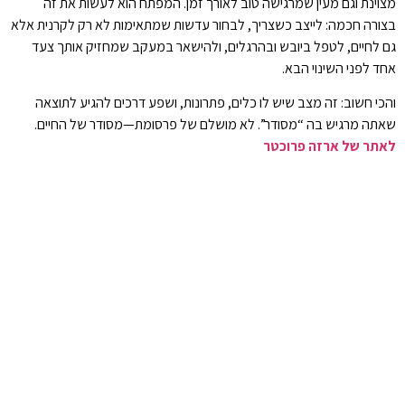
מצוינת וגם מעין שמרגישה טוב לאורך זמן. המפתח הוא לעשות את זה
בצורה חכמה: לייצב כשצריך, לבחור עדשות שמתאימות לא רק לקרנית אלא
גם לחיים, לטפל ביובש ובהרגלים, ולהישאר במעקב שמחזיק אותך צעד
אחד לפני השינוי הבא.
והכי חשוב: זה מצב שיש לו כלים, פתרונות, ושפע דרכים להגיע לתוצאה
שאתה מרגיש בה “מסודר”. לא מושלם של פרסומת—מסודר של החיים.
לאתר של
ארזה פרוכטר