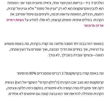
הולכים יד ביד—בריאות העין מצד אחד, וראייה מיטבית מצד שני. המפתח
הוא להבין שקרטוקונוס הוא לא רק “עניין של מספר” אלא עניין של קרנית,
דמעות, הרגלים, התאמת עדשות חכמה, ולעיתים גם טיפול שמייצב את
הקרנית. במילים אחרות: משחק קבוצתי, לא סולו. למידע על
בעיות ראייה
ארזה פרוכטר
במאמר הזה נבנה יחד תמונה מלאה: מה קורה בקרנית, מה באמת משפיע
על הראייה, איך בוחרים את הדרך הנכונה, ואיך שומרים על העין שמחה,
רגועה—ובעיקר עובדת בשבילך, לא נגדך.
מה באמת קורה בקרטוקונוס? 3 דברים שמסבירים 80% מהסיפור
קרטוקונוס הוא מצב שבו הקרנית (ה”חלון הקדמי” השקוף של העין) נעשית
דקה יותר ומקבלת צורה קמורה ולא סימטרית. במקום כיפה חלקה ונעימה,
הקרנית מתחילה להיראות יותר כמו גבעה קטנה עם שיפועים לא אחידים.