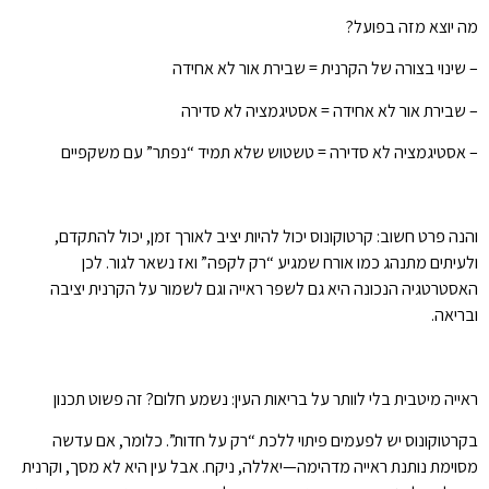
מה יוצא מזה בפועל?
– שינוי בצורה של הקרנית = שבירת אור לא אחידה
– שבירת אור לא אחידה = אסטיגמציה לא סדירה
– אסטיגמציה לא סדירה = טשטוש שלא תמיד “נפתר” עם משקפיים
והנה פרט חשוב: קרטוקונוס יכול להיות יציב לאורך זמן, יכול להתקדם,
ולעיתים מתנהג כמו אורח שמגיע “רק לקפה” ואז נשאר לגור. לכן
האסטרטגיה הנכונה היא גם לשפר ראייה וגם לשמור על הקרנית יציבה
ובריאה.
ראייה מיטבית בלי לוותר על בריאות העין: נשמע חלום? זה פשוט תכנון
בקרטוקונוס יש לפעמים פיתוי ללכת “רק על חדות”. כלומר, אם עדשה
מסוימת נותנת ראייה מדהימה—יאללה, ניקח. אבל עין היא לא מסך, וקרנית