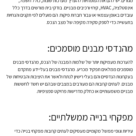
מגורים. יש להם את המומחיות להעריך מערכות שונות, כולל חשמל,
אינסטלציה, HVAC, קירוי ורכיבים מבניים. בודקי בית מורשים בדרך כלל
עובדים באופן עצמאי או עבור חברות פיקוח. הם פועלים לפי תקנים והנחיות
בתעשייה כדי לספק סקירה מקיפה של מצב הנכס.
מהנדסי מבנים מוסמכים:
להערכות מעמיקות יותר של שלמות המבנה של הנכס, מהנדסי מבנים
מוסמכים ממלאים תפקיד מכריע. מהנדסי מבנים בעלי ידע מתקדם
בעקרונות הנדסיים והם בעלי רישיון לנתח ולאשר את היציבות והבטיחות של
מבנים. לעתים קרובות הם מעורבים במצבים שבהם יש חשד לחששות
מבניים משמעותיים או כחלק מדרישות פרויקט ספציפיות.
מפקחי בנייה ממשלתיים:
עיריות וגופי ממשל מקומיים מעסיקים לעתים קרובות מפקחי בנייה כדי