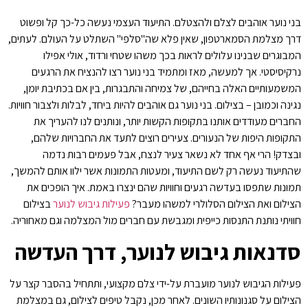
בני נוער אוהבים לצלם ולהצטלם. התיעוד העצמי נעשה כל-כך קל ופשוט
דרך מצלמת הסמארטפון, שאין פלא שה"סלפי" השתלט על העולם. לעתים,
המבוגרים שבנינו עלולים לראות בכך משהו שטחי ורדוד, אולי אפילו
נרקיסיסטי. אך למעשה, מאז ומתמיד בני נוער רצו להנציח את הרגעים
המשמעותיים האלה בחייהם, של צמיחה והתבגרות, בין אם בכתיבת יומן,
נגינה וכמובן – בצילום. בני נוער גם אוהבים להיות ביחד, לבלות ולצבור חוויות.
החברים מעודדים אותנו בתקופות הקשות יותר, ונותנים לנו להעריך את
התקופות היפות של הנעורים. צעירים רוצים לתעד את החברויות שלהם,
ובצדק! הרי אף אחד לא נשאר צעיר לנצח, אבל פעמים רבות נדמה
שהתיעוד נעשה רק לשם התיעוד, ומעטות התמונות אשר ילוו אותם להמשך,
תמונות שתפסו בעדשה רגעים וחוויות שהם ינצרו באמת. איך הופכים את
הצילום ואת הצילום הסלולרי למשהו מעבר?
פעילות גיבוש לנוער
בצילום
חוויתי נותנת התנסות כייפית ומגבשת עם חברים מול המצלמה וגם מאחוריה.
סדנאות גיבוש לנוער, דרך העדשה
פעילות הגיבוש לנוער מועברת על-ידי צלם מקצועי, ותתחיל בהסבר קצר על
הצילום על סגנונותיו השונים. לאחר מכן, נקבל טיפים לצילום, גם במצלמת