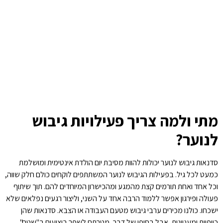
מתי ולמה צריך פעילויות גיבוש
לנוער?
סדנאות גיבוש לנוער יכולות להוות מסיבת יום הולדת אינטימית ומושלמת
כמעט לכל גיל. בפעילות הגיבוש לנוער המשתתפים לוקחים כולם חלק שווה,
וכל אחד ואחת תורמים קצת מהמגע ומהכישרון המיוחדים להם. תוך שיתוף
פעולה ופירגון אפשר ללמוד הרבה אחד על השני, וליצור רגעים נפלאים שלא
ישכחו. כולנו מכירים ערבי גיבוש מטעם העבודה או הצבא. סדנאות שהן
כייפיות ומעניינות, אבל בסופו של דבר, מטרתם לשפר ביצועים ב"שטח",