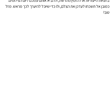
בחנויות הייעודיות או להזמין מהרשת, ולהביא אותם עמכם ליום הצילומים.
כמובן אל תשכחו לעדכן את הצלם, ולו כדי שיוכל להיערך לכך מראש. מזל
טוב!