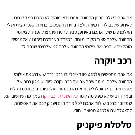
אם אתם בשלבי תכנון החתונה, אתם וודאי תוהים לעצמכם כיצד לגרום
לאירוע שלכם להיות מיוחד. ולצד בחירת הספקים, בחירת האטרקציות ושלל
האלמנטים שילוו אתכם באירוע, סביר להניח שתרצו להעניק לצילומי
החתונה שלכם טאצ' מקורי ומיוחד. במיוחד בעבורכם ריכזנו 7 אלמנטים
מומלצים שיהפכו את צילומי החתונה שלכם למושלמים! שנתחיל?
רכב יוקרה
אם אתם מחפשים אלמנט פונקציונלי ובו בזמן כזה שישדרג את צילומי
החתונה שלכם, מוטב שתחשבו על רכב יוקרה. כיום יש מגוון רחב של
אפשרויות, כך שתוכלו לשכור את הרכב האידיאלי ביותר בעבורכם בקלות
ובמהירות. יש לא מעט מה לומר
על השכרת רכבי יוקרה
, אך מה שחשוב הוא
שמדובר ברכב שילווה אתכם לכל אורך היום ויעניק לכם את האפשרות
להצטלם עם אלמנט מפואר וייחודי.
סלסלת פיקניק