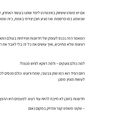
אם יש משהו ששיווק באינטרנט לימד אותנו בעשור האחרון, 
שנשמע כמו פרסומת. ואז מגיע תוכן יצירתי באמת, כזה שמרגי
המאמר הזה נכנס לעומק של חדשנות ויצירתיות בעולם התוכן ש
רעיונות שלא מתייבש, ואיך עושים את כל זה בלי לאבד את הר
למה כולם צועקים – ולמה דווקא לוחש מנצח?
היום הפיד הוא כמו שוק צבעוני, שמח ורועש. כולם מנסים למ
לעשות מצוין: מסנן.
חדשנות בתוכן לא חייבת להיות עוד רעש. לפעמים היא ההפך
– שקט: משפט קצר ומדויק במקום נאום