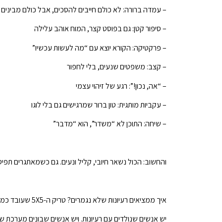
– עמדה ברורה: לא כולם חייבים להסכים, אבל כולם מבינים
– סיפור קטן: גם בפוסט קצר, המוח אוהב עלילה
– פרקטיקה: הקורא יוצא עם “מה לעשות עכשיו”
– קצב: משפטים שנעים, בלי לחפור
– “אה, נכון!”: רגע של זיהוי עצמי
– עקביות מותגית: טון ברור שמרגישים גם בלי לוגו
– שיחה: התוכן לא “משדר”, הוא “מדבר”
והחשוב: הכול נשאר חיובי, קליל ונעים. גם כשמאתגרים תפיס
איך ממציאים רעיונות שלא נגמרים? טריק ה-5X5 שעובד כמו קפה
יש אנשים שנולדים עם רעיונות. ויש אנשים שבונים מערכת שמי