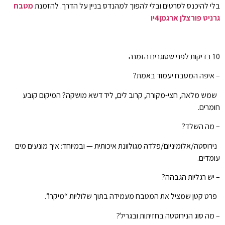
בלי להיכנס לסרטים ובלי להפוך למהנדס בניין על הדרך. להזמנת
מטבח
גרניט פורצלן ארגמן4יו
10 בדיקות לפני שסוגרים הזמנה
– איפה המטבח יעמוד באמת?
שמש מלאה, חצי-מקורה, קרוב לים, ליד דשא מושקה? המיקום קובע
חומרים.
– מה השלד?
נירוסטה/אלומיניום/פלדה מגולוונת איכותית — ובמיוחד: איך מונעים מים
עומדים.
– יש רגליות הגבהה?
פרט קטן שמציל את המטבח מעמידה בתוך שלוליות “מיקרו”.
– מה סוג הנירוסטה בחזיתות ובגריל?