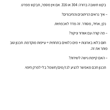
בקש תשובה ברורה: 304 או 316. אם אין מספר, תבקש מפרט.
– איך נראים הריתוכים והחיבורים?
נקי, אחיד, מסודר. זה מדד לאכפתיות.
– מה קורה עם אוורור וניקוז?
חום כלוא בארונות + מים כלואים בתחתית = עייפות מוקדמת. תכנון טוב
פותר את זה.
– האם קיימת גישה לשירות?
תכנון חכם מאפשר להגיע לגז/מים/חשמל בלי לפרק חיפוי.