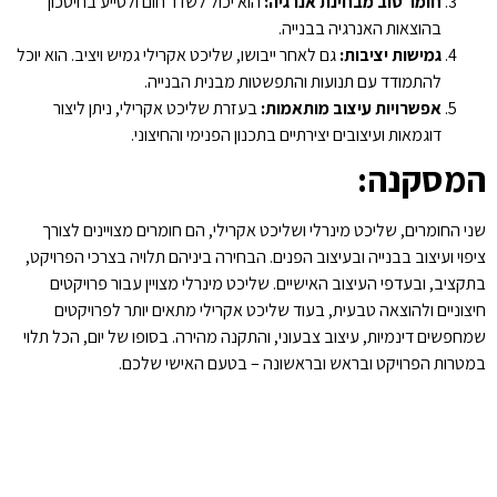
חומר טוב מבחינת אנרגיה:
הוא יכול לשדר חום ולסייע בחיסכון
בהוצאות האנרגיה בבנייה.
גמישות יציבות:
גם לאחר ייבושו, שליכט אקרילי גמיש ויציב. הוא יוכל
להתמודד עם תנועות והתפשטות מבנית הבנייה.
אפשרויות עיצוב מותאמות:
בעזרת שליכט אקרילי, ניתן ליצור
דוגמאות ועיצובים יצירתיים בתכנון הפנימי והחיצוני.
המסקנה:
שני החומרים, שליכט מינרלי ושליכט אקרילי, הם חומרים מצויינים לצורך
ציפוי ועיצוב בבנייה ובעיצוב הפנים. הבחירה ביניהם תלויה בצרכי הפרויקט,
בתקציב, ובעדפי העיצוב האישיים. שליכט מינרלי מצויין עבור פרויקטים
חיצוניים ולהוצאה טבעית, בעוד שליכט אקרילי מתאים יותר לפרויקטים
שמחפשים דינמיות, עיצוב צבעוני, והתקנה מהירה. בסופו של יום, הכל תלוי
במטרות הפרויקט ובראש ובראשונה – בטעם האישי שלכם.