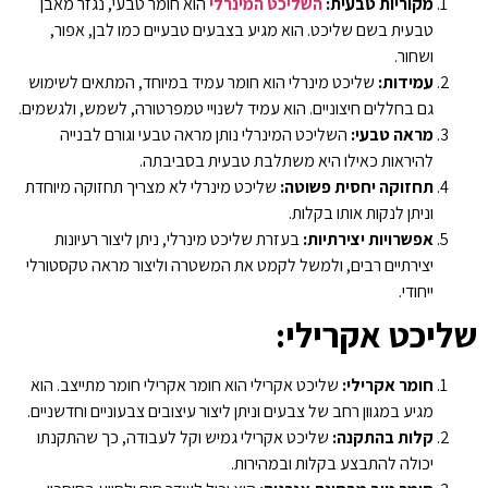
מקוריות טבעית:
השליכט המינרלי
הוא חומר טבעי, נגזר מאבן
טבעית בשם שליכט. הוא מגיע בצבעים טבעיים כמו לבן, אפור,
ושחור.
עמידות:
שליכט מינרלי הוא חומר עמיד במיוחד, המתאים לשימוש
גם בחללים חיצוניים. הוא עמיד לשנויי טמפרטורה, לשמש, ולגשמים.
מראה טבעי:
השליכט המינרלי נותן מראה טבעי וגורם לבנייה
להיראות כאילו היא משתלבת טבעית בסביבתה.
תחזוקה יחסית פשוטה:
שליכט מינרלי לא מצריך תחזוקה מיוחדת
וניתן לנקות אותו בקלות.
אפשרויות יצירתיות:
בעזרת שליכט מינרלי, ניתן ליצור רעיונות
יצירתיים רבים, ולמשל לקמט את המשטרה וליצור מראה טקסטורלי
ייחודי.
שליכט אקרילי:
חומר אקרילי:
שליכט אקרילי הוא חומר אקרילי חומר מתייצב. הוא
מגיע במגוון רחב של צבעים וניתן ליצור עיצובים צבעוניים וחדשניים.
קלות בהתקנה:
שליכט אקרילי גמיש וקל לעבודה, כך שהתקנתו
יכולה להתבצע בקלות ובמהירות.