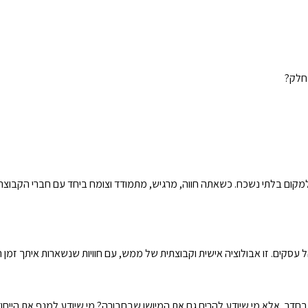
 חלק?
למקום בלתי נשכח. כשאתה חווה, מרגיש, מתמודד וצומח ביחד עם חברי הקבוצה –
סקים. זו אבולוציה אישית וקבוצתית של ממש, עם חוויות שנשארות איתך זמן רב
חדר, אלא מי שיודע להרים גם את המיושן שבחבורה? מי שיודע למנף את היי