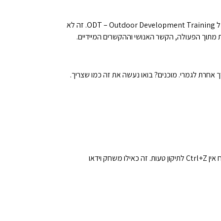
תמיד חשבתם שמנהיגות זה משהו שנלמד בשולחן ישיבות, עם מצגות ארוכות וצבעים שמבלבלים את העיניים? תחשבו שוב. תכנסו לעולם של ODT – Outdoor Development Training. זה לא
ת מתוך הפעולה, הקשר האנושי וההקשרים המיידיים.
יש משהו מטורף בלהיות בחוץ, בין סלעים, ירוק, וטבע, כשאתה צריך להחליט, להוביל, לתקשר ולקבל החלטות מהירות. בניגוד למשרד, בשטח אין Ctrl+Z לתיקון טעות. זה כאילו משחק וידאו