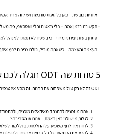
– אחריות כובשת – כאן כל טעות מורגשת ויש לזה מחיר אמיתי
– תקשורת בזמן אמת – בלי צ'אטים ובלי וואטסאפ, פה משלבי
– פתרון בעיות יצירתי ומיידי – כי בשטח לא תמתין למנהל למ
– העצמה והעצמה – כשאתה מוביל, כולם צריכים לרוץ איתך 
5 סודות שה־ODT תגלה לכם על עצמכם ועל ההנהגה שלכם
ODT זה לא רק טיול משפחות עם תחנות. זה מסע אינטנסיבי שיוציא אתכם מנוחות השגרה וישפוך לכם אור חדש על מי שאתם וכיצד אתם מנהיגים באמת.
אתם מוזמנים להתנתק מאידאלים מוכנים, ולהתמודד 
לגלות מי שולט כאן באמת – אתם או הסביבה?
לחוות איך לחץ משפיע על החלטותיכם וללמוד לשלוט 
להכיר את החוזקות של כל קבוצת אנשים, ולהעלות א