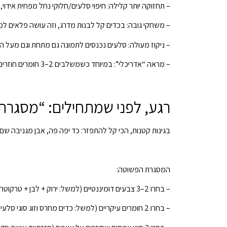
– תחזוקה יותר קלילה: חיפוי סלעים/חלוקי נחל מפחית אידוי
– משחקי גובה: בכדים קל לבנות מדרג, וזה עושה פלאים ל
– ניקוז מעולה: סלעים נכנסים לתמונה גם מתחת וגם מעל המ
– מראה “אדריכלי”: במיוחד כשמשלבים 2–3 חומרים חוזרים (כד חרס + בזלת שחורה + צמחייה ירוקה).
רגע, לפני שמתחילים: “מסגר
בגינות קטנות, הכי קל להתפזר: כד יפה פה, אבן מגניבה שם, ו
המסגרת הפשוטה:
– בחרו 2–3 צבעים דומיננטיים (למשל: ירוק + לבן + טרקוטה / ירוק + אפור + שחור).
– בחרו 2 חומרים עיקריים (למשל: כדים מחרס וזוג סוגי סלעים).