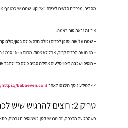
מסביב, מפזרים סלעים ליצירת “אי” קטן שמרגיש כמו נוף מוק
איך זה נראה טוב באמת:
– שמרו על אותו סגנון לכדים (כולם חרס/כולם בטון/כולם ק
– הניחו את הכדים קרוב, אבל לא צמוד: מרווח 5–15 ס”מ נותן אוויר.
– הוסיפו שכבת חיפוי סלעים אחידה סביב כולם כדי לחבר או
>> למידע נוסף היכנסו לאתר:
https://babaeven.co.il/
טריק 2: רוצים להרגיש שיש לכם יותר מקום? בנו שכבות (כן, גם במרפסת)
כשהכל על הרצפה, זה מרגיש קטן. כשמוסיפים גבהים, פתאו