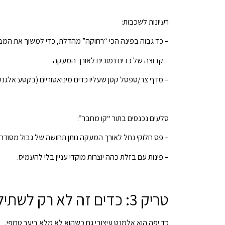
רעיונות לשכבות:
– כד גבוה בפינה הכי “רחוקה” מהדלת, כדי למשוך את המב
– קבוצה של כדים נמוכים לאורך המעקה.
– מדף צר/ספסל קטן שעליו כדים מיניאטוריים (בקטע אלגנטי,
סלעים נכנסים בתור “קו מחבר”:
– פס חלוקי נחל לאורך המעקה נותן תחושה של גבול מסודר.
– פינות עם בזלת כהה יוצרות מוקדי עניין בלי להעמיס.
טריק 3: כדים זה לא רק לשתילה — זה גם עיצוב, תאורה ואווירה
כד יפה הוא אלמנט עיצובי גם כשהוא לא מלא ביער טרופי.