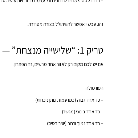
– בחרו 3 סוגי צמחים שחוזרים על עצמם (חזרתיות עושה סדר בעין).
זהו. עכשיו אפשר להשתולל בצורה מסודרת.
טריק 1: “שלישייה מנצחת” — קומפוזיציית הכדים שמייצרת וואו מיידי
אם יש לכם מקום רק לאזור אחד מרשים, זה הפתרון.
הפורמולה:
– כד אחד גבוה (כמו עמוד, נותן נוכחות)
– כד אחד בינוני (מגשר)
– כד אחד נמוך ורחב (יוצר בסיס)