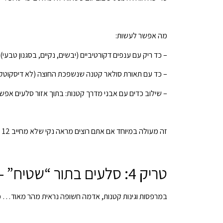
מה אפשר לעשות:
– כד ריק עם ענפים דקורטיביים (יבשים, נקיים, בסגנון טבעי
– כד עם תאורת סולאר קטנה שנשפכת החוצה (לא דיסקוטק,
– שילוב כדים עם אבני מדרך קטנות: בתוך אזור סלעים אפשר
זה מעולה במיוחד אם אתם רוצים מראה נקי שלא מחייב 12 סוגי צמחים.
טריק 4: סלעים בתור “שטיח” — פתרון מדהים למי שאוהב סדר
במרפסות וגינות קטנות, אדמה חשופה נראית מהר מאוד… כמ