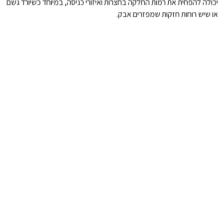
יכולה להפחית את רמות החלקה בחצרות ואיזורי כניסה, במיוחד כשיורד גשם
או שיש רוחות חזקות שמפזרים אבק.