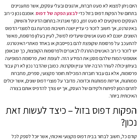
היום ניתן למצוא לא מעט חברות, ארגונים ובעלי עסקים, אשר מתעניינים
בתחום של הפקות דפוס בזול כדי
לבצע הפקה של דפוס
. אומנם נכון כי רוב
העסקים משקיעים לא מעט זמן, כסף ואנרגיה בתחום הדיגיטל והשיווק
באינטרנט, אך חשוב לזכור כי עדיין ישנה חשיבות מכרעת גם למוצרי הדפוס
השונים. ישנם לא מעט אנשים שיעדיפו למשל, לעיין בעלון פרסומת, מאשר
להתעכב על פרסומת שקופצת להם בפייסבוק או באחד מאתרי האינטרנט.
יש לזכור כי רוב האנשים התרגלו לבאנרים ולפרסומות הקופצות, כך שבאופן
אוטומטי המוח שלהם מסנן את המידע הזה. לעומת זאת, פרסומת המופיעה
בעיתון יכולה לעורר הרבה יותר עניין וסקרנות. כמובן שהדבר נכון לא רק עבור
פרסומות, אלא גם עבור חוברות המכילות חומר מקצועי, ספרים, מחברות
ממותגות, אריזות ממותגות וכדומה. מדובר על מוצרי דפוס שונים, אשר יכולים
לתרום המון לפיתוח ולקידום של העסק, אך יש צורך להדפיס אותם בצורה
האיכותית ביותר.
הפקות דפוס בזול – כיצד לעשות זאת
נכון?
קודם כל, חשוב לבחור בבית דפוס מקצועי ואיכותי, אשר יוכל לספק לכל