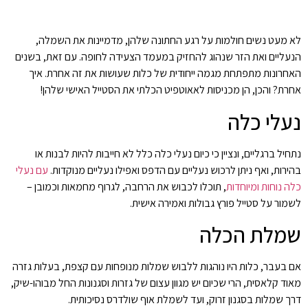
לא מעט נשים חולמות על רגע החתונה שלהן, מדמיינות את השמלה,
הנעליים ואת הזר שנהוג להחזיק במעמד הצעידה לחופה. עם זאת, בשנים
האחרונות מתפתחת מגמה ייחודית של כלות שעושות את זה אחרת. איך
אחרת? והכן, הן מכניסות לאאוטפיט הכלתי את הסטייל האישי שלהן!
נעלי כלה
נתחיל ברגליים, ונציין כי כיום נעלי כלה כלל לא חייבות להיות לבנות או
בהירות, ואף ניתן לרכוש נעליים עם הדפס ואפילו נעליים מנוקדות.
עם נעלי
כלה נוחות ומיוחדות
, תוכלו לכבוש את הרחבה, לגרוף מחמאות וכמובן –
לשמור על סטייל פורץ גבולות ואמירה אישית.
שמלת הכלה
אם בעבר, כלות היו נוהגות ללבוש שמלות מנופחות עם קצפת, בעלות גזרה
מאוד קלאסית, הרי שכיום יש מגוון עצום של גזרות וסגנונות החל מבוהו-שיק,
דרך שמלות בסגנון זרוק, ועד לשמלת אוף שולדרס נסיכותית.