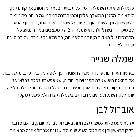
כדאי לחפש את השמלה האידיאלית ביותר בכמה מקומות, אך קודם לכן,
לוודא מהו הסגנון המועדף עליכן ומהי הגזרה המחמיאה ביותר. פה נעצור
לציין שאין צורך לשלם הון תועפות על שמלה לערב אחד, וכי ניתן להגיע
לבוטיק "רוח נשית" ולרכוש שמלה יד 2 של מעצבים במחיר נגיש. כל
ההכנסות של המקום הן תרומה לעמותה, כך שלא רק שמרתן על הכיס, גם
עזרתן לאחרות.
שמלה שנייה
בעשור האחרונות טרנד השמלה השניה הפך לנפוץ מקובל. וכיום, מי שגונבת
את ההצגה היא שמלת הפרנזים הייחודית, שמאפשרת לכלה לבלוט על
רחבת הריקודים ולרקוד באופן חופשי. בדרך כלל נהוג לבחור שמלה קלילה
יותר ללוק השני, ולעיתים מדובר גם בשמלה קצרה ולא שמלת מקסי.
אוברול לבן
יש לא מעט כלות אמיצות שבוחרות באוברול לבן לחתונתן, בין אם מדובר
בלוק הראשון ובין אם בלוק השני. שימו לב שגזרת אוברול איננה מתאימה