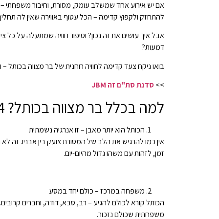
אם יש אירוע אחד שמשלב עומק, מסורת, וחיבור משפחתי – ז
להתחזק ולקפוץ קדימה – הכל עטוף באווירה שאין לה תחלי
אבל איך עושים את זה נכון? וסיפור חוויה שמתעלה על כל 
דמעות?
בואו ניקח צעד קדימה לחוויה רוחנית של בר מצווה בכותל
>>
סדנת סת"ם זה JBM
למה בכלל בר מצווה בכותל? 4 סיבות שיזיזו לכם את הלב
הכותל הוא יותר מאבן – זו אנרגיה נשמתית
אין כמו להרגיש את הלב של המסורת צועק בין אבניו. זה לא
זמן, לזהות עם משהו גדול מהיום-יום.
משפחה במרכז – כולם יחד במסע
הכותל קורא לכולם להגיע – רב, סבא, דודה, וחברים קרובים
משפחתית שכולם נזכור.