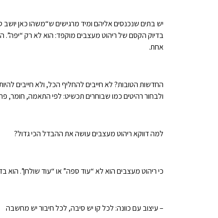
יש בתים שנכנסים אליהם ומיד מרגישים ש“משהו כאן יושב ט
בדיוק הקסם של ריהוט מעצבים מוקפד: הוא לא רק “יפה”. הוא י
אחת.
החדשות הטובות? לא חייבים להחליף הכל, ולא חייבים להיות
ולבחור רהיטים כמו שבוחרים תכשיט: לפי התאמה, חומר, פרופו
למה דווקא ריהוט מעצבים עושה את ההבדל הכי גדול?
כי ריהוט מעצבים הוא לא “עוד ספה” או “עוד שולחן”. הוא בד
– עיצוב עם כוונה: לכל קו יש סיבה, לכל חיבור יש מחשבה