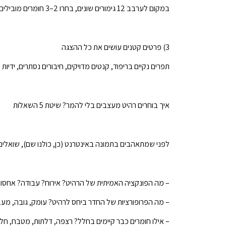
במקום לערבב 12 גימורים שונים, בחרו 2–3 חומרים מובילים וחזרו עליהם בצורה חכמה. יוקרה אוהבת עקביות.
3) פרטים קטנים עושים את כל ההצגה
תפרים נקיים בריפוד, קנטים מדויקים, חיבורים נסתרים, ידי
איך בוחרים רהיט מעצבים בלי להמר? שיטת 5 השאלות
לפני שמתאהבים בתמונה באינטרנט (כן, כולנו שם), שואלים
– מה הפונקציה האמיתית של הרהיט? אירוח? עבודה? אחסו
– מה הפרופורציות של החדר ביחס לרהיט? עומק, גובה, מע
– אילו חומרים כבר קיימים בחלל? רצפה, דלתות, מטבח, חל