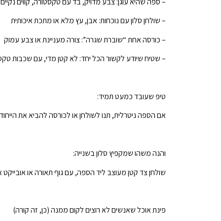
– ספה שהיא עוגן: צבע מדויק, בד עם טקסטורה, קווים נקיים
– שולחן סלון עם נוכחות: אבן, עץ מלא או מתכת איכותית
– כורסה אחת “שוברת שגרה”: צורה מעניינת או צבע עמוק
– שטיח שיודע לקשור הכל יחד: לא קטן מדי, עם שכבות טק
טיפ שעובד כמעט תמיד:
אם הספה ניטרלית, תנו לשולחן או לכורסה להביא את הייחוד
והנה משהו שמקפיץ סלון בשנייה:
שולחן צד קטן מעוצב ליד הספה, עם גוף תאורה או אובייקט א
פינת אוכל שאנשים לא רוצים לקום ממנה (כן, זה קורה)