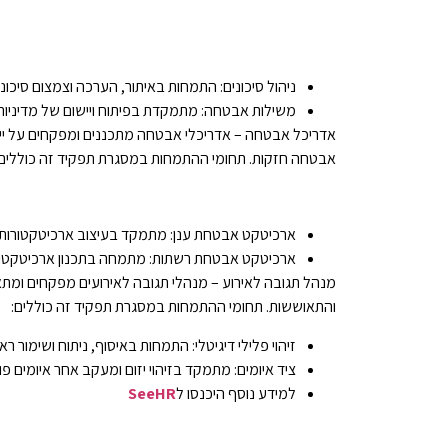
ניהול סיכונים: התמחות באיתור, הערכה וצמצום סיכונ
משילות אבטחה: מתמקדת בפיתוח ויישום של מדיניות
אדריכל אבטחה – אדריכלי אבטחה מתכננים ומפקחים על ייש
אבטחה חזקות. תחומי ההתמחות במסגרת תפקיד זה כוללים:
ארכיטקט אבטחת ענן: מתמקד בעיצוב ארכיטקטורות ע
ארכיטקט אבטחת רשתות: מתמחה בתכנון ארכיטקטורו
מנהל תגובה לאירוע – מנהלי תגובה לאירועים מפקחים ומתאמ
והתאוששות. תחומי ההתמחות במסגרת תפקיד זה כוללים:
זיהוי פלילי דיגיטלי: התמחות באיסוף, ניתוח ושימור רא
ציד איומים: מתמקד בזיהוי יזום ומעקב אחר איומים פו
למידע נוסף היכנסו ל
SeeHR