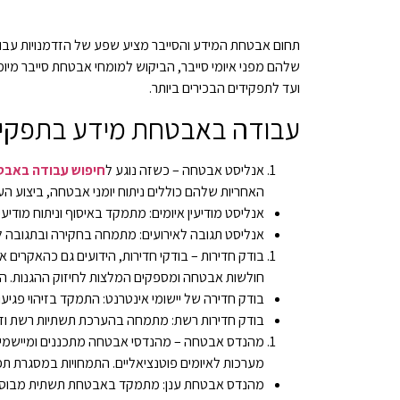
תחום אבטחת המידע והסייבר מציע שפע של הזדמנויות עבודה
שלהם מפני איומי סייבר, הביקוש למומחי אבטחת סייבר מיו
ועד לתפקידים הבכירים ביותר.
עבודה באבטחת מידע בתפקידי
אנליסט אבטחה – כשזה נוגע ל
חיפוש עבודה באבט
האחריות שלהם כוללים ניתוח יומני אבטחה, ביצוע הע
אנליסט מודיעין איומים: מתמקד באיסוף וניתוח מודיע
אנליסט תגובה לאירועים: מתמחה בחקירה ובתגובה ל
בודק חדירות – בודקי חדירות, הידועים גם כהאקרים 
חולשות אבטחה ומספקים המלצות לחיזוק ההגנות. הת
בודק חדירה של יישומי אינטרנט: התמקד בזיהוי פגיעויות
בודק חדירות רשת: מתמחה בהערכת תשתיות רשת וזיהו
מהנדס אבטחה – מהנדסי אבטחה מתכננים ומיישמים פ
מערכות לאיומים פוטנציאליים. התמחויות במסגרת תפק
מהנדס אבטחת ענן: מתמקד באבטחת תשתית מבוססת ע