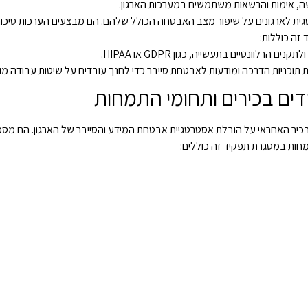
ת לארגונים על שיפור מצב האבטחה הכולל שלהם. הם מבצעים הערכות סיכונים
זה כוללות:
לוונטיים בתעשייה, כגון GDPR או HIPAA.
 תוכניות הדרכה ומודעות לאבטחת סייבר כדי לחנך עובדים על שיטות עבודה מ
ם בכירים ותחומי התמחות
אשי (CISO) – ה-CISO הוא המנהל הבכיר האחראי על הובלת אסטרטגיית אבטחת המידע והסייבר של הא
חות במסגרת תפקיד זה כוללים: