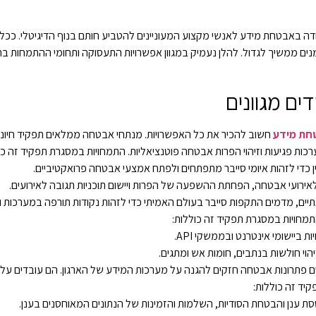
 באבטחת מידע לאנשי מקצוע המעוניינים להטביע חותם בנוף הדיגיטלי. ככל ש
מנים ממשיך לגדול. להלן נעמיק במגוון אפשרויות התעסוקה ותחומי ההתמחות ב
ם מגוונים
חת מידע
חשוב להכיר את כל האפשרויות. מנתחי אבטחה ממלאים תפקיד חיוני
רכות פגיעות וזיהוי הפרות אבטחה פוטנציאליות. התמחויות במסגרת תפקיד זה כו
ין כדי לזהות איומי סייבר מתפתחים ולפתח אמצעי אבטחה פרואקטיביים.
אירועי אבטחה, הפחתת ההשפעה של הפרות ויישום תוכניות תגובה לאירועים.
אתיים, מדמים התקפות סייבר בעולם האמיתי כדי לזהות נקודות תורפה במערכות 
מחויות במסגרת תפקיד זה כוללות:
 ביישומי אינטרנט ובממשקי API.
י חולשות בנתבים, חומות אש ומתגים.
תרונות אבטחה חזקים להגנה על מערכות המידע של הארגון. הם עובדים על י
יד זה כוללות:
נן והבטחת הסודיות, השלמות והזמינות של הנתונים המאוחסנים בענן.