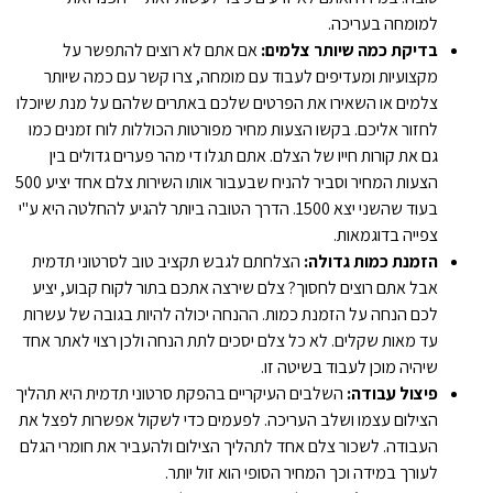
למומחה בעריכה.
בדיקת כמה שיותר צלמים:
אם אתם לא רוצים להתפשר על
מקצועיות ומעדיפים לעבוד עם מומחה, צרו קשר עם כמה שיותר
צלמים או השאירו את הפרטים שלכם באתרים שלהם על מנת שיוכלו
לחזור אליכם. בקשו הצעות מחיר מפורטות הכוללות לוח זמנים כמו
גם את קורות חייו של הצלם. אתם תגלו די מהר פערים גדולים בין
הצעות המחיר וסביר להניח שבעבור אותו השירות צלם אחד יציע 500
בעוד שהשני יצא 1500. הדרך הטובה ביותר להגיע להחלטה היא ע"י
צפייה בדוגמאות.
הזמנת כמות גדולה:
הצלחתם לגבש תקציב טוב לסרטוני תדמית
אבל אתם רוצים לחסוך? צלם שירצה אתכם בתור לקוח קבוע, יציע
לכם הנחה על הזמנת כמות. ההנחה יכולה להיות בגובה של עשרות
עד מאות שקלים. לא כל צלם יסכים לתת הנחה ולכן רצוי לאתר אחד
שיהיה מוכן לעבוד בשיטה זו.
פיצול עבודה:
השלבים העיקריים בהפקת סרטוני תדמית היא תהליך
הצילום עצמו ושלב העריכה. לפעמים כדי לשקול אפשרות לפצל את
העבודה. לשכור צלם אחד לתהליך הצילום ולהעביר את חומרי הגלם
לעורך במידה וכך המחיר הסופי הוא זול יותר.